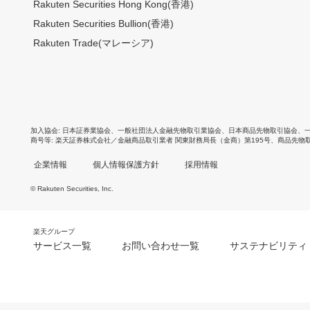
Rakuten Securities Hong Kong(香港)
Rakuten Securities Bullion(香港)
Rakuten Trade(マレーシア)
加入協会
日本証券業協会
、
一般社団法人金融先物取引業協会
、
日本商品先物取引協会
、
商号等
楽天証券株式会社／金融商品取引業者 関東財務局長（金商）第195号、商品先物
企業情報
個人情報保護方針
採用情報
© Rakuten Securities, Inc.
楽天グループ
サービス一覧
お問い合わせ一覧
サステナビリティ