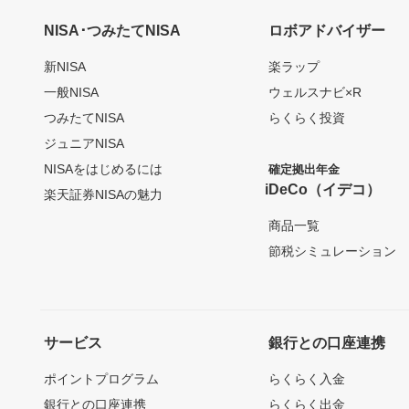
NISA･つみたてNISA
ロボアドバイザー
新NISA
楽ラップ
一般NISA
ウェルスナビ×R
つみたてNISA
らくらく投資
ジュニアNISA
NISAをはじめるには
確定拠出年金
iDeCo（イデコ）
楽天証券NISAの魅力
商品一覧
節税シミュレーション
サービス
銀行との口座連携
ポイントプログラム
らくらく入金
銀行との口座連携
らくらく出金