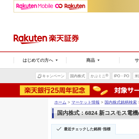
はじめての方へ
商品
®
キャンペーン
国内株式
かぶミニ
IPO・PO
米
ホーム
>
マーケット情報
>
国内株式銘柄検索
国内株式：6824 新コスモス電
最近チェックした銘柄･指標