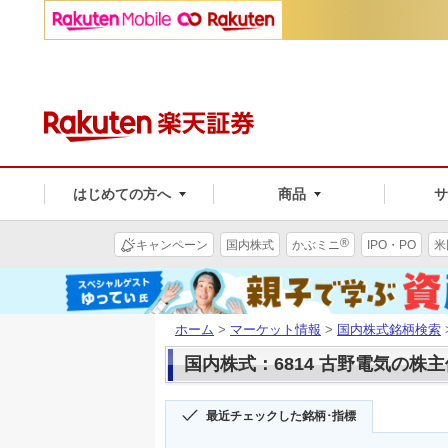
はじめての方へ
商品
®
キャンペーン
国内株式
かぶミニ
IPO・PO
米
ホーム
>
マーケット情報
>
国内株式銘柄検索
国内株式：6814 古野電気の株
最近チェックした銘柄･指標