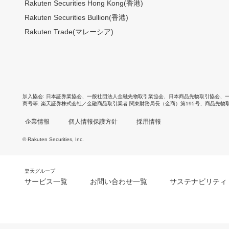
Rakuten Securities Hong Kong(香港)
Rakuten Securities Bullion(香港)
Rakuten Trade(マレーシア)
加入協会
日本証券業協会
、
一般社団法人金融先物取引業協会
、
日本商品先物取引協会
、
商号等
楽天証券株式会社／金融商品取引業者 関東財務局長（金商）第195号、商品先物
企業情報
個人情報保護方針
採用情報
© Rakuten Securities, Inc.
楽天グループ
サービス一覧
お問い合わせ一覧
サステナビリティ