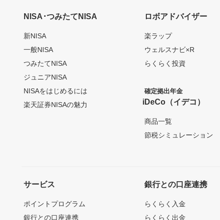
NISA･つみたてNISA
ロボアドバイザー
新NISA
楽ラップ
一般NISA
ウェルスナビ×R
つみたてNISA
らくらく投資
ジュニアNISA
NISAをはじめるには
確定拠出年金
iDeCo（イデコ）
楽天証券NISAの魅力
商品一覧
節税シミュレーション
サービス
銀行との口座連携
ポイントプログラム
らくらく入金
銀行との口座連携
らくらく出金