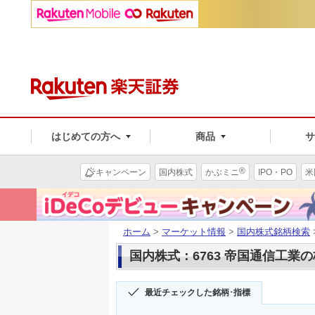
はじめての方へ
商品
®
キャンペーン
国内株式
かぶミニ
IPO・PO
米
ホーム
>
マーケット情報
>
国内株式銘柄検索
国内株式：6763 帝国通信工業
最近チェックした銘柄･指標