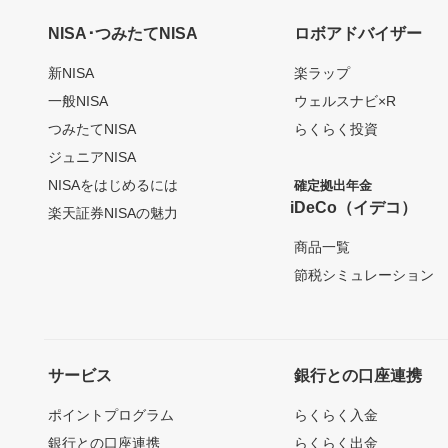
NISA･つみたてNISA
ロボアドバイザー
新NISA
楽ラップ
一般NISA
ウェルスナビ×R
つみたてNISA
らくらく投資
ジュニアNISA
NISAをはじめるには
確定拠出年金
iDeCo（イデコ）
楽天証券NISAの魅力
商品一覧
節税シミュレーション
サービス
銀行との口座連携
ポイントプログラム
らくらく入金
銀行との口座連携
らくらく出金