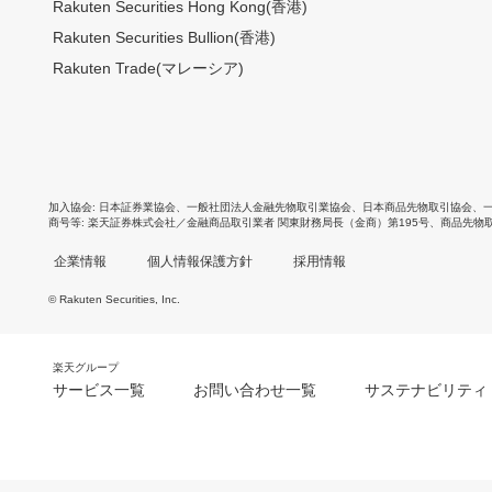
Rakuten Securities Hong Kong(香港)
Rakuten Securities Bullion(香港)
Rakuten Trade(マレーシア)
加入協会
日本証券業協会
、
一般社団法人金融先物取引業協会
、
日本商品先物取引協会
、
商号等
楽天証券株式会社／金融商品取引業者 関東財務局長（金商）第195号、商品先物
企業情報
個人情報保護方針
採用情報
© Rakuten Securities, Inc.
楽天グループ
サービス一覧
お問い合わせ一覧
サステナビリティ