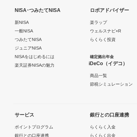
NISA･つみたてNISA
ロボアドバイザー
新NISA
楽ラップ
一般NISA
ウェルスナビ×R
つみたてNISA
らくらく投資
ジュニアNISA
NISAをはじめるには
確定拠出年金
iDeCo（イデコ）
楽天証券NISAの魅力
商品一覧
節税シミュレーション
サービス
銀行との口座連携
ポイントプログラム
らくらく入金
銀行との口座連携
らくらく出金