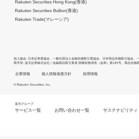
Rakuten Securities Hong Kong(香港)
Rakuten Securities Bullion(香港)
Rakuten Trade(マレーシア)
加入協会
日本証券業協会
、
一般社団法人金融先物取引業協会
、
日本商品先物取引協会
、
商号等
楽天証券株式会社／金融商品取引業者 関東財務局長（金商）第195号、商品先物
企業情報
個人情報保護方針
採用情報
© Rakuten Securities, Inc.
楽天グループ
サービス一覧
お問い合わせ一覧
サステナビリティ