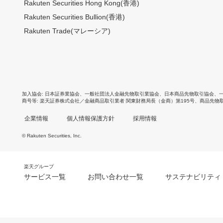
Rakuten Securities Hong Kong(香港)
Rakuten Securities Bullion(香港)
Rakuten Trade(マレーシア)
加入協会
日本証券業協会
、
一般社団法人金融先物取引業協会
、
日本商品先物取引協会
、
商号等
楽天証券株式会社／金融商品取引業者 関東財務局長（金商）第195号、商品先物
企業情報
個人情報保護方針
採用情報
© Rakuten Securities, Inc.
楽天グループ
サービス一覧
お問い合わせ一覧
サステナビリティ