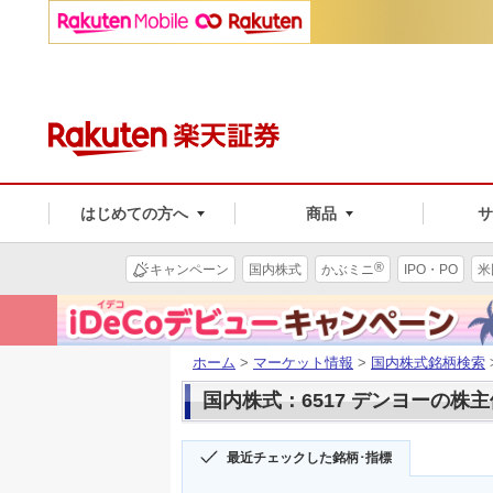
はじめての方へ
商品
®
キャンペーン
国内株式
かぶミニ
IPO・PO
米
ホーム
>
マーケット情報
>
国内株式銘柄検索
国内株式：6517 デンヨーの株
最近チェックした銘柄･指標