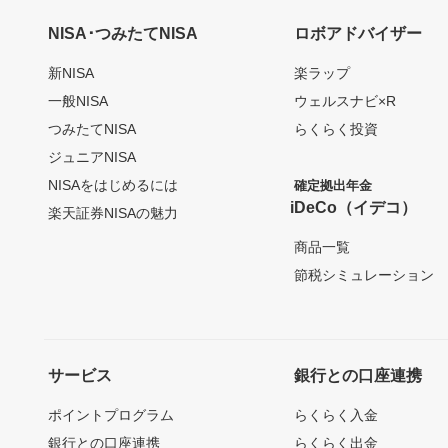
NISA･つみたてNISA
ロボアドバイザー
新NISA
楽ラップ
一般NISA
ウェルスナビ×R
つみたてNISA
らくらく投資
ジュニアNISA
NISAをはじめるには
確定拠出年金
iDeCo（イデコ）
楽天証券NISAの魅力
商品一覧
節税シミュレーション
サービス
銀行との口座連携
ポイントプログラム
らくらく入金
銀行との口座連携
らくらく出金