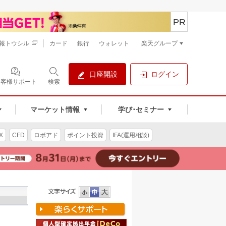
PR
報トウシル
カード
銀行
ウォレット
楽天グループ
口座開設
ログイン
お客様サポート
検索
マーケット情報
学び･セミナー
X
CFD
ロボアド
ポイント投資
IFA(運用相談)