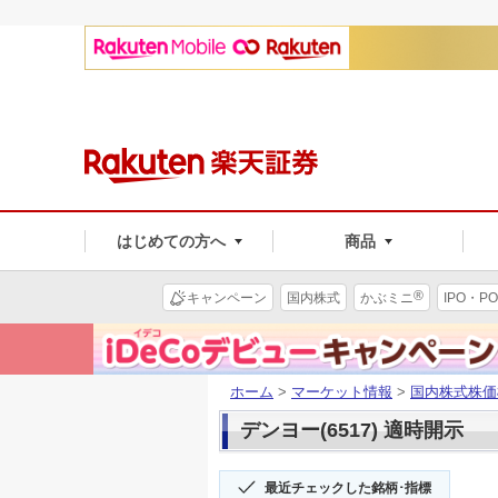
はじめての方へ
商品
®
キャンペーン
国内株式
かぶミニ
IPO・PO
ホーム
>
マーケット情報
>
国内株式株価
デンヨー(6517) 適時開示
最近チェックした銘柄･指標