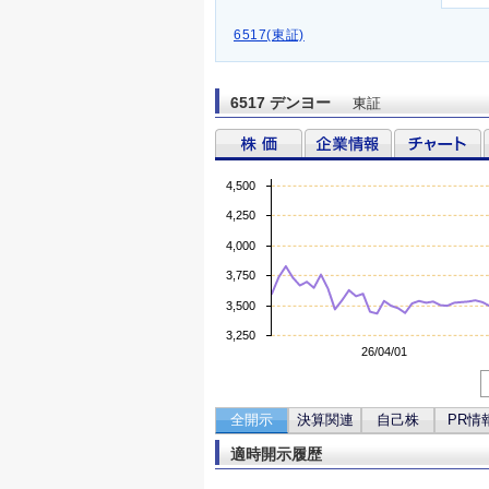
6517(東証)
6517 デンヨー
東証