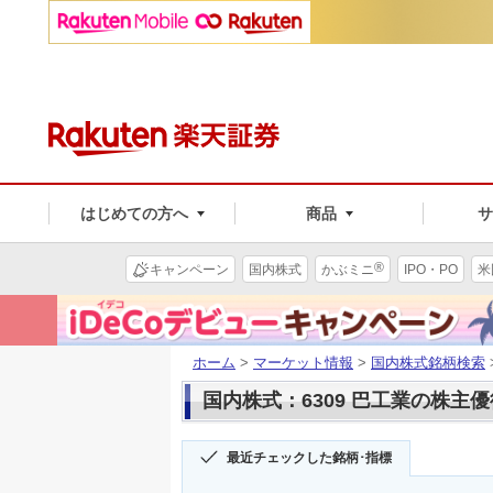
はじめての方へ
商品
®
キャンペーン
国内株式
かぶミニ
IPO・PO
米
ホーム
>
マーケット情報
>
国内株式銘柄検索
国内株式：6309 巴工業の株主優
最近チェックした銘柄･指標