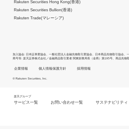
Rakuten Securities Hong Kong(香港)
Rakuten Securities Bullion(香港)
Rakuten Trade(マレーシア)
加入協会
日本証券業協会
、
一般社団法人金融先物取引業協会
、
日本商品先物取引協会
、
商号等
楽天証券株式会社／金融商品取引業者 関東財務局長（金商）第195号、商品先物
企業情報
個人情報保護方針
採用情報
© Rakuten Securities, Inc.
楽天グループ
サービス一覧
お問い合わせ一覧
サステナビリティ