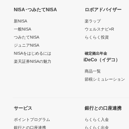
NISA･つみたてNISA
ロボアドバイザー
新NISA
楽ラップ
一般NISA
ウェルスナビ×R
つみたてNISA
らくらく投資
ジュニアNISA
NISAをはじめるには
確定拠出年金
iDeCo（イデコ）
楽天証券NISAの魅力
商品一覧
節税シミュレーション
サービス
銀行との口座連携
ポイントプログラム
らくらく入金
銀行との口座連携
らくらく出金