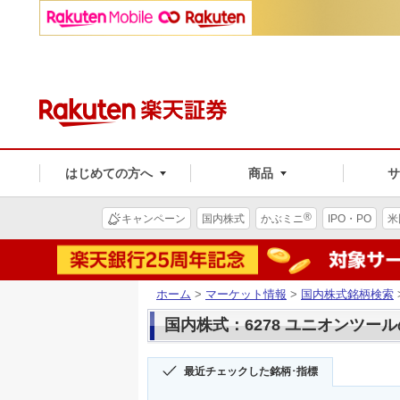
はじめての方へ
商品
®
キャンペーン
国内株式
かぶミニ
IPO・PO
米
ホーム
>
マーケット情報
>
国内株式銘柄検索
国内株式：6278 ユニオンツー
最近チェックした銘柄･指標