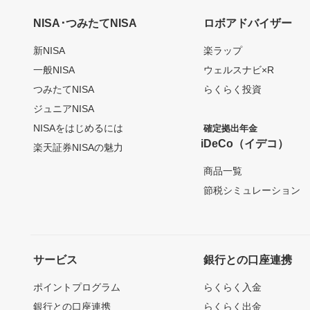
NISA･つみたてNISA
ロボアドバイザー
新NISA
楽ラップ
一般NISA
ウェルスナビ×R
つみたてNISA
らくらく投資
ジュニアNISA
NISAをはじめるには
確定拠出年金
iDeCo（イデコ）
楽天証券NISAの魅力
商品一覧
節税シミュレーション
サービス
銀行との口座連携
ポイントプログラム
らくらく入金
銀行との口座連携
らくらく出金