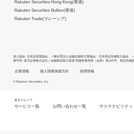
Rakuten Securities Hong Kong(香港)
Rakuten Securities Bullion(香港)
Rakuten Trade(マレーシア)
加入協会
日本証券業協会
、
一般社団法人金融先物取引業協会
、
日本商品先物取引協会
、
商号等
楽天証券株式会社／金融商品取引業者 関東財務局長（金商）第195号、商品先物
企業情報
個人情報保護方針
採用情報
© Rakuten Securities, Inc.
楽天グループ
サービス一覧
お問い合わせ一覧
サステナビリティ