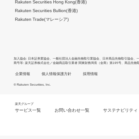
Rakuten Securities Hong Kong(香港)
Rakuten Securities Bullion(香港)
Rakuten Trade(マレーシア)
加入協会
日本証券業協会
、
一般社団法人金融先物取引業協会
、
日本商品先物取引協会
、
商号等
楽天証券株式会社／金融商品取引業者 関東財務局長（金商）第195号、商品先物
企業情報
個人情報保護方針
採用情報
© Rakuten Securities, Inc.
楽天グループ
サービス一覧
お問い合わせ一覧
サステナビリティ