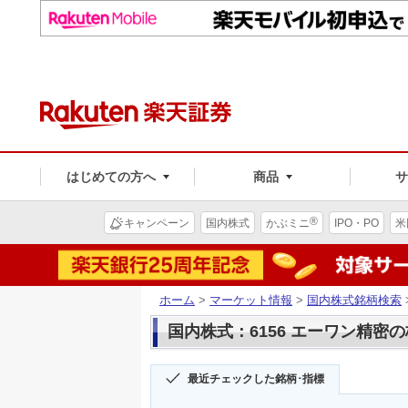
はじめての方へ
商品
®
キャンペーン
国内株式
かぶミニ
IPO・PO
米
ホーム
>
マーケット情報
>
国内株式銘柄検索
国内株式：6156 エーワン精密
最近チェックした銘柄･指標