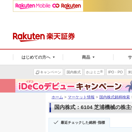
はじめての方へ
商品
®
キャンペーン
国内株式
かぶミニ
IPO・PO
米
ホーム
>
マーケット情報
>
国内株式銘柄検索
国内株式：6104 芝浦機械の株
最近チェックした銘柄･指標