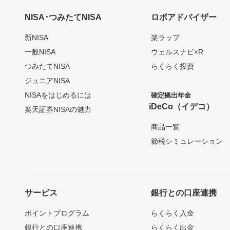
NISA･つみたてNISA
ロボアドバイザー
新NISA
楽ラップ
一般NISA
ウェルスナビ×R
つみたてNISA
らくらく投資
ジュニアNISA
NISAをはじめるには
確定拠出年金
iDeCo（イデコ）
楽天証券NISAの魅力
商品一覧
節税シミュレーション
サービス
銀行との口座連携
ポイントプログラム
らくらく入金
銀行との口座連携
らくらく出金