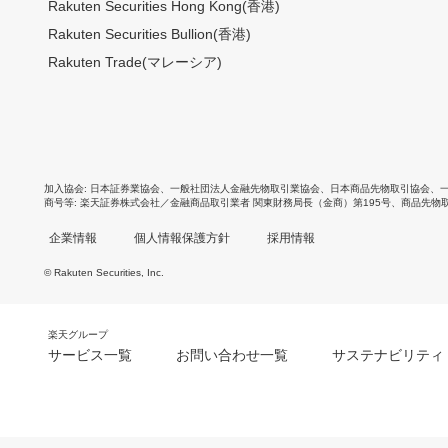
Rakuten Securities Hong Kong(香港)
Rakuten Securities Bullion(香港)
Rakuten Trade(マレーシア)
加入協会
日本証券業協会
、
一般社団法人金融先物取引業協会
、
日本商品先物取引協会
、
商号等
楽天証券株式会社／金融商品取引業者 関東財務局長（金商）第195号、商品先物
企業情報
個人情報保護方針
採用情報
© Rakuten Securities, Inc.
楽天グループ
サービス一覧
お問い合わせ一覧
サステナビリティ