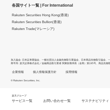
各国サイト一覧 | For International
Rakuten Securities Hong Kong(香港)
Rakuten Securities Bullion(香港)
Rakuten Trade(マレーシア)
加入協会
日本証券業協会
、
一般社団法人金融先物取引業協会
、
日本商品先物取引協会
、
商号等
楽天証券株式会社／金融商品取引業者 関東財務局長（金商）第195号、商品先物
企業情報
個人情報保護方針
採用情報
© Rakuten Securities, Inc.
楽天グループ
サービス一覧
お問い合わせ一覧
サステナビリティ