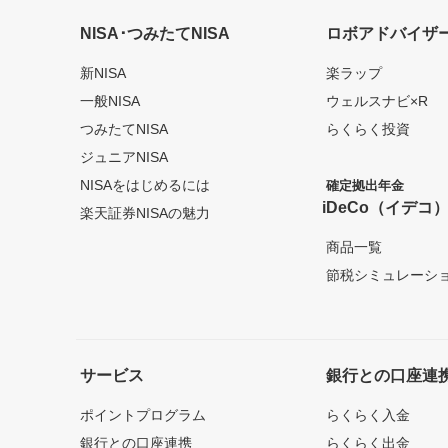
NISA･つみたてNISA
ロボアドバイザ
新NISA
楽ラップ
一般NISA
ウェルスナビ×R
つみたてNISA
らくらく投資
ジュニアNISA
NISAをはじめるには
確定拠出年金
iDeCo（イデコ
楽天証券NISAの魅力
商品一覧
節税シミュレーシ
サービス
銀行との口座連
ポイントプログラム
らくらく入金
銀行との口座連携
らくらく出金