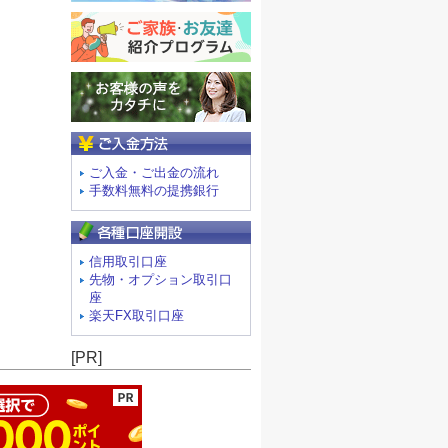
ご入金方法
ご入金・ご出金の流れ
手数料無料の提携銀行
信用取引口座
先物・オプション取引口
座
楽天FX取引口座
ージの先頭へ
[PR]