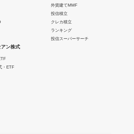
外貨建てMMF
投信積立
O
クレカ積立
ランキング
投信スーパーサーチ
セアン株式
TF
・ETF