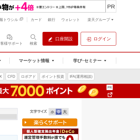
PR
報トウシル
カード
銀行
ウォレット
楽天グループ
口座開設
ログイン
お客様サポート
検索
マーケット情報
学び･セミナー
X
CFD
ロボアド
ポイント投資
IFA(運用相談)