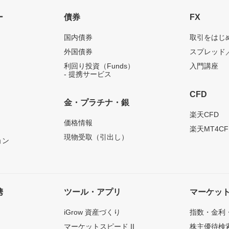
ー
債券
FX
国内債券
取引をはじ
外国債券
スプレッド
利回り投資（Funds）
入門講座
- 提携サービス
CFD
金・プラチナ・銀
）
楽天CFD
価格情報
楽天MT4CF
現物受取（引出し）
ョン
携
ツール・アプリ
マーケッ
iGrow 資産づくり
指数・金利
マーケットスピード II
株主優待検