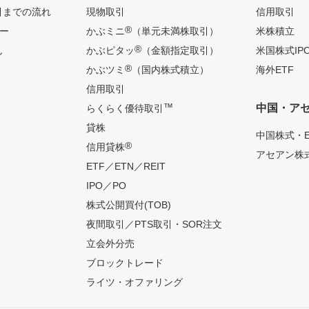
引までの流れ
現物取引
信用取引
®
ー
かぶミニ
（単元未満株取引）
米株積立
®
ん
かぶピタッ
（金額指定取引）
米国株式IP
®
かぶツミ
（国内株式積立）
海外ETF
信用取引
™
中国・ア
らくらく優待取引
貸株
中国株式・E
®
信用貸株
アセアン株式
ETF／ETN／REIT
IPO／PO
株式公開買付(TOB)
夜間取引／PTS取引・SOR注文
立会外分売
ブロックトレード
ライツ・オファリング