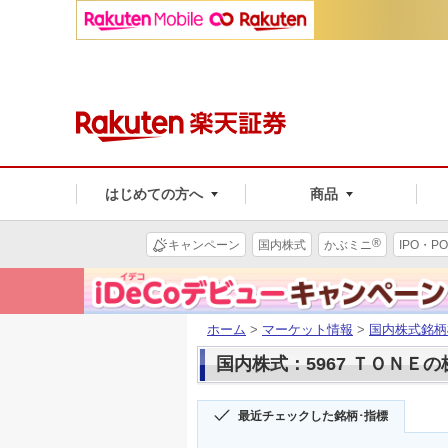
はじめての方へ
商品
®
キャンペーン
国内株式
かぶミニ
IPO・PO
ホーム
>
マーケット情報
>
国内株式銘柄
国内株式：5967 ＴＯＮＥ
最近チェックした銘柄･指標