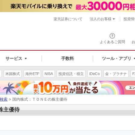
楽天証券について
法人のお客様
投資情
よくあるご質問
サービス
手数料
ツール・アプリ
米国株式
海外ETF
NISA
投資信託・積立
iDeCo
金・プラチナ
F
検索
> 国内株式：ＴＯＮＥの株主優待
の株主優待