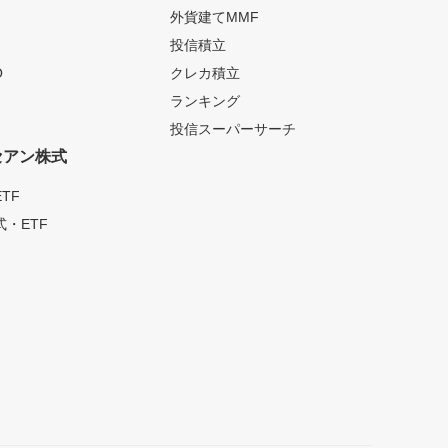
外貨建てMMF
投信積立
O
クレカ積立
ランキング
投信スーパーサーチ
セアン株式
TF
・ETF