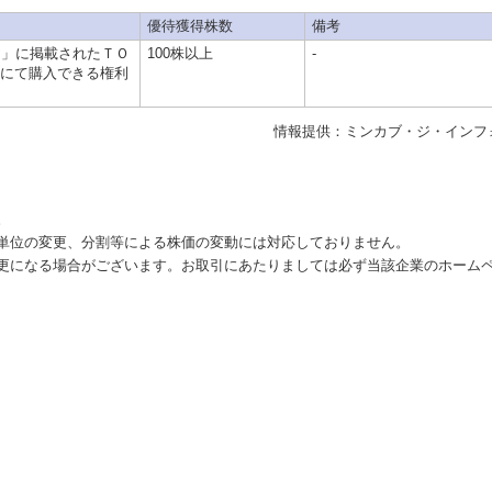
優待獲得株数
備考
ア」に掲載されたＴＯ
100株以上
-
にて購入できる権利
情報提供：ミンカブ・ジ・インフ
。
単位の変更、分割等による株価の変動には対応しておりません。
更になる場合がございます。お取引にあたりましては必ず当該企業のホーム