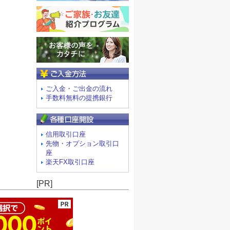
ご入金方法
ご入金・ご出金の流れ
手数料無料の提携銀行
信用取引口座
先物・オプション取引口
座
楽天FX取引口座
ージの先頭へ
[PR]