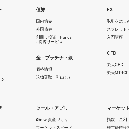
ー
債券
FX
国内債券
取引をはじ
外国債券
スプレッド
利回り投資（Funds）
入門講座
- 提携サービス
CFD
金・プラチナ・銀
）
楽天CFD
価格情報
楽天MT4CF
現物受取（引出し）
ョン
携
ツール・アプリ
マーケッ
iGrow 資産づくり
指数・金利
マーケットスピード II
株主優待検