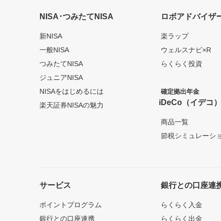
NISA･つみたてNISA
ロボアドバイザ
新NISA
楽ラップ
一般NISA
ウェルスナビ×R
つみたてNISA
らくらく投資
ジュニアNISA
NISAをはじめるには
確定拠出年金
iDeCo（イデコ
楽天証券NISAの魅力
商品一覧
節税シミュレーシ
サービス
銀行との口座連
ポイントプログラム
らくらく入金
銀行との口座連携
らくらく出金