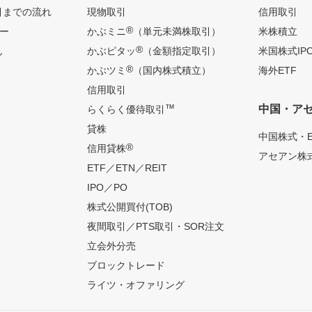
引までの流れ
現物取引
信用取引
®
ー
かぶミニ
（単元未満株取引）
米株積立
®
ん
かぶピタッ
（金額指定取引）
米国株式IP
®
かぶツミ
（国内株式積立）
海外ETF
信用取引
™
中国・ア
らくらく優待取引
貸株
中国株式・E
®
信用貸株
アセアン株式
ETF／ETN／REIT
IPO／PO
株式公開買付(TOB)
夜間取引／PTS取引・SOR注文
立会外分売
ブロックトレード
ライツ・オファリング