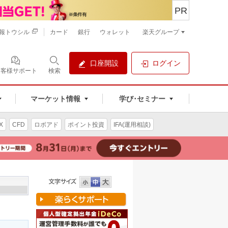
PR
報トウシル
カード
銀行
ウォレット
楽天グループ
口座開設
ログイン
お客様サポート
検索
マーケット情報
学び･セミナー
X
CFD
ロボアド
ポイント投資
IFA(運用相談)