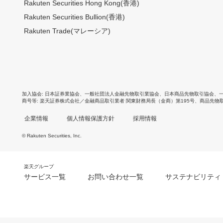
Rakuten Securities Hong Kong(香港)
Rakuten Securities Bullion(香港)
Rakuten Trade(マレーシア)
加入協会
日本証券業協会
、
一般社団法人金融先物取引業協会
、
日本商品先物取引協会
、
商号等
楽天証券株式会社／金融商品取引業者 関東財務局長（金商）第195号、商品先物
企業情報
個人情報保護方針
採用情報
© Rakuten Securities, Inc.
楽天グループ
サービス一覧
お問い合わせ一覧
サステナビリティ