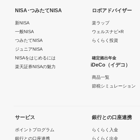
NISA･つみたてNISA
ロボアドバイザー
新NISA
楽ラップ
一般NISA
ウェルスナビ×R
つみたてNISA
らくらく投資
ジュニアNISA
NISAをはじめるには
確定拠出年金
iDeCo（イデコ）
楽天証券NISAの魅力
商品一覧
節税シミュレーション
サービス
銀行との口座連携
ポイントプログラム
らくらく入金
銀行との口座連携
らくらく出金