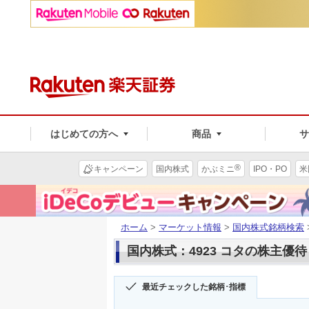
はじめての方へ
商品
®
キャンペーン
国内株式
かぶミニ
IPO・PO
米
ホーム
>
マーケット情報
>
国内株式銘柄検索
国内株式：4923 コタの株主優待
最近チェックした銘柄･指標