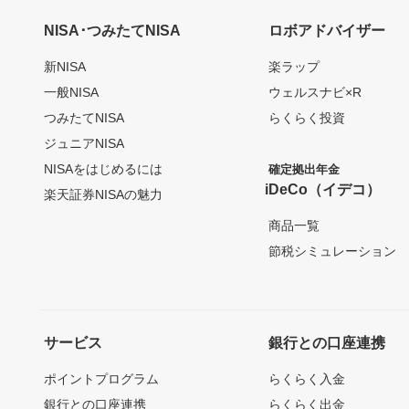
NISA･つみたてNISA
ロボアドバイザー
新NISA
楽ラップ
一般NISA
ウェルスナビ×R
つみたてNISA
らくらく投資
ジュニアNISA
NISAをはじめるには
確定拠出年金
iDeCo（イデコ）
楽天証券NISAの魅力
商品一覧
節税シミュレーション
サービス
銀行との口座連携
ポイントプログラム
らくらく入金
銀行との口座連携
らくらく出金