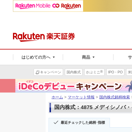
はじめての方へ
商品
®
キャンペーン
国内株式
かぶミニ
IPO・PO
米
ホーム
>
マーケット情報
>
国内株式銘柄検索
国内株式：4875 メディシノバ
最近チェックした銘柄･指標