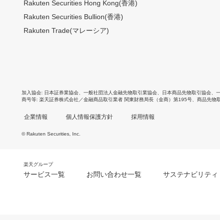
Rakuten Securities Hong Kong(香港)
Rakuten Securities Bullion(香港)
Rakuten Trade(マレーシア)
加入協会
日本証券業協会
、
一般社団法人金融先物取引業協会
、
日本商品先物取引協会
、
商号等
楽天証券株式会社／金融商品取引業者 関東財務局長（金商）第195号、商品先物
企業情報
個人情報保護方針
採用情報
© Rakuten Securities, Inc.
楽天グループ
サービス一覧
お問い合わせ一覧
サステナビリティ