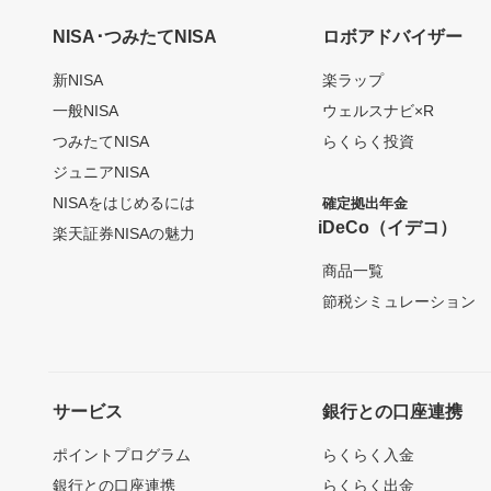
NISA･つみたてNISA
ロボアドバイザー
新NISA
楽ラップ
一般NISA
ウェルスナビ×R
つみたてNISA
らくらく投資
ジュニアNISA
NISAをはじめるには
確定拠出年金
iDeCo（イデコ）
楽天証券NISAの魅力
商品一覧
節税シミュレーション
サービス
銀行との口座連携
ポイントプログラム
らくらく入金
銀行との口座連携
らくらく出金