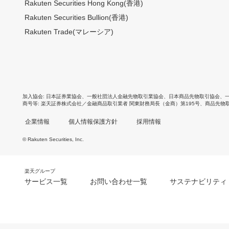
Rakuten Securities Hong Kong(香港)
Rakuten Securities Bullion(香港)
Rakuten Trade(マレーシア)
加入協会
日本証券業協会
、
一般社団法人金融先物取引業協会
、
日本商品先物取引協会
、
商号等
楽天証券株式会社／金融商品取引業者 関東財務局長（金商）第195号、商品先物
企業情報
個人情報保護方針
採用情報
© Rakuten Securities, Inc.
楽天グループ
サービス一覧
お問い合わせ一覧
サステナビリティ