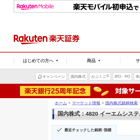
はじめての方へ
商品
®
キャンペーン
国内株式
かぶミニ
IPO・PO
米
ホーム
>
マーケット情報
>
国内株式銘柄検索
国内株式：4820 イーエムシス
最近チェックした銘柄･指標