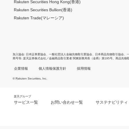
Rakuten Securities Hong Kong(香港)
Rakuten Securities Bullion(香港)
Rakuten Trade(マレーシア)
加入協会
日本証券業協会
、
一般社団法人金融先物取引業協会
、
日本商品先物取引協会
、
商号等
楽天証券株式会社／金融商品取引業者 関東財務局長（金商）第195号、商品先物
企業情報
個人情報保護方針
採用情報
© Rakuten Securities, Inc.
楽天グループ
サービス一覧
お問い合わせ一覧
サステナビリティ