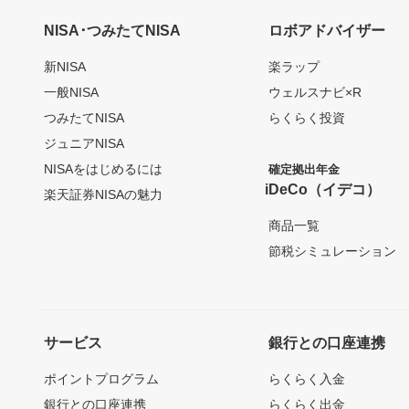
NISA･つみたてNISA
ロボアドバイザー
新NISA
楽ラップ
一般NISA
ウェルスナビ×R
つみたてNISA
らくらく投資
ジュニアNISA
NISAをはじめるには
確定拠出年金
iDeCo（イデコ）
楽天証券NISAの魅力
商品一覧
節税シミュレーション
サービス
銀行との口座連携
ポイントプログラム
らくらく入金
銀行との口座連携
らくらく出金