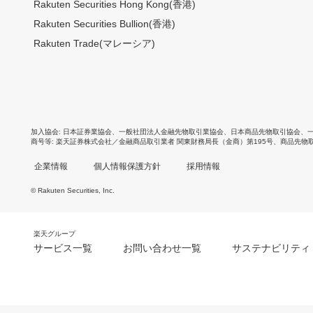
Rakuten Securities Hong Kong(香港)
Rakuten Securities Bullion(香港)
Rakuten Trade(マレーシア)
加入協会
日本証券業協会
、
一般社団法人金融先物取引業協会
、
日本商品先物取引協会
、
商号等
楽天証券株式会社／金融商品取引業者 関東財務局長（金商）第195号、商品先物
企業情報
個人情報保護方針
採用情報
© Rakuten Securities, Inc.
楽天グループ
サービス一覧
お問い合わせ一覧
サステナビリティ