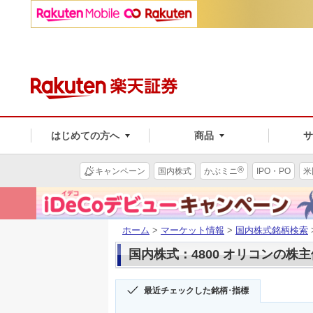
はじめての方へ
商品
®
キャンペーン
国内株式
かぶミニ
IPO・PO
米
ホーム
>
マーケット情報
>
国内株式銘柄検索
国内株式：4800 オリコンの株
最近チェックした銘柄･指標