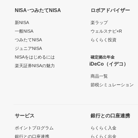
NISA･つみたてNISA
ロボアドバイザー
新NISA
楽ラップ
一般NISA
ウェルスナビ×R
つみたてNISA
らくらく投資
ジュニアNISA
NISAをはじめるには
確定拠出年金
iDeCo（イデコ）
楽天証券NISAの魅力
商品一覧
節税シミュレーション
サービス
銀行との口座連携
ポイントプログラム
らくらく入金
銀行との口座連携
らくらく出金