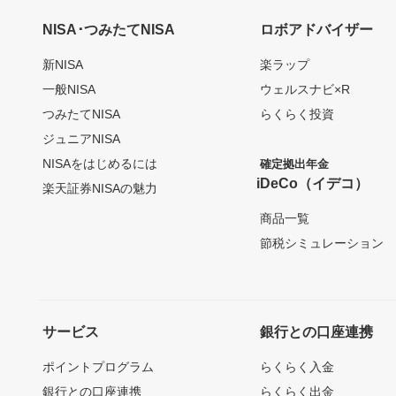
NISA･つみたてNISA
ロボアドバイザー
新NISA
楽ラップ
一般NISA
ウェルスナビ×R
つみたてNISA
らくらく投資
ジュニアNISA
NISAをはじめるには
確定拠出年金
iDeCo（イデコ）
楽天証券NISAの魅力
商品一覧
節税シミュレーション
サービス
銀行との口座連携
ポイントプログラム
らくらく入金
銀行との口座連携
らくらく出金