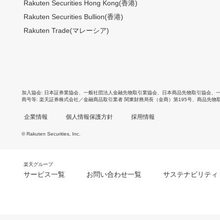
Rakuten Securities Hong Kong(香港)
Rakuten Securities Bullion(香港)
Rakuten Trade(マレーシア)
加入協会
日本証券業協会
、
一般社団法人金融先物取引業協会
、
日本商品先物取引協会
、
商号等
楽天証券株式会社／金融商品取引業者 関東財務局長（金商）第195号、商品先物
企業情報
個人情報保護方針
採用情報
© Rakuten Securities, Inc.
楽天グループ
サービス一覧
お問い合わせ一覧
サステナビリティ