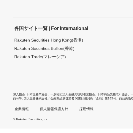
各国サイト一覧 | For International
Rakuten Securities Hong Kong(香港)
Rakuten Securities Bullion(香港)
Rakuten Trade(マレーシア)
加入協会
日本証券業協会
、
一般社団法人金融先物取引業協会
、
日本商品先物取引協会
、
商号等
楽天証券株式会社／金融商品取引業者 関東財務局長（金商）第195号、商品先物
企業情報
個人情報保護方針
採用情報
© Rakuten Securities, Inc.