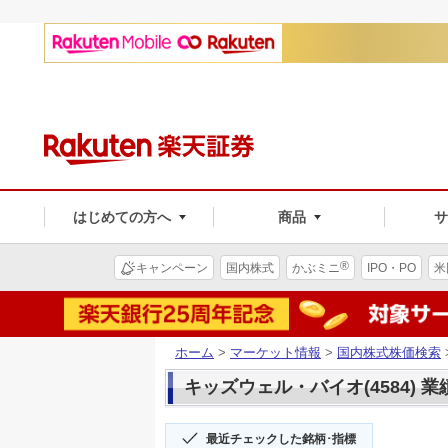
はじめての方へ
商品
®
キャンペーン
国内株式
かぶミニ
IPO・PO
米
ホーム
>
マーケット情報
>
国内株式株価検索
キッズウェル・バイオ(4584) 業
最近チェックした銘柄･指標