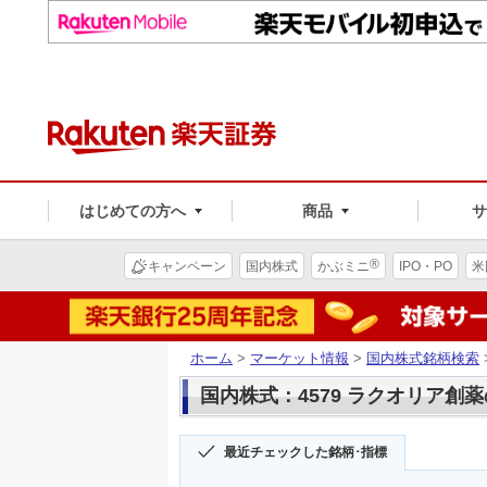
はじめての方へ
商品
®
キャンペーン
国内株式
かぶミニ
IPO・PO
米
ホーム
>
マーケット情報
>
国内株式銘柄検索
国内株式：4579 ラクオリア創
最近チェックした銘柄･指標