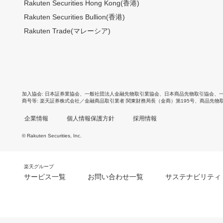
Rakuten Securities Hong Kong(香港)
Rakuten Securities Bullion(香港)
Rakuten Trade(マレーシア)
加入協会
日本証券業協会
、
一般社団法人金融先物取引業協会
、
日本商品先物取引協会
、
商号等
楽天証券株式会社／金融商品取引業者 関東財務局長（金商）第195号、商品先物
企業情報
個人情報保護方針
採用情報
© Rakuten Securities, Inc.
楽天グループ
サービス一覧
お問い合わせ一覧
サステナビリティ