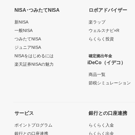
NISA･つみたてNISA
ロボアドバイザー
新NISA
楽ラップ
一般NISA
ウェルスナビ×R
つみたてNISA
らくらく投資
ジュニアNISA
NISAをはじめるには
確定拠出年金
iDeCo（イデコ）
楽天証券NISAの魅力
商品一覧
節税シミュレーション
サービス
銀行との口座連携
ポイントプログラム
らくらく入金
銀行との口座連携
らくらく出金