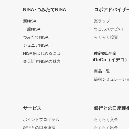
NISA･つみたてNISA
ロボアドバイザ
新NISA
楽ラップ
一般NISA
ウェルスナビ×R
つみたてNISA
らくらく投資
ジュニアNISA
NISAをはじめるには
確定拠出年金
iDeCo（イデコ
楽天証券NISAの魅力
商品一覧
節税シミュレーシ
サービス
銀行との口座連
ポイントプログラム
らくらく入金
銀行との口座連携
らくらく出金