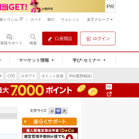
PR
報トウシル
カード
銀行
ウォレット
楽天グループ
口座開設
ログイン
お客様サポート
検索
マーケット情報
学び･セミナー
X
CFD
ロボアド
ポイント投資
IFA(運用相談)