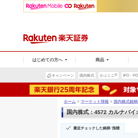
はじめての方へ
商品
®
キャンペーン
国内株式
かぶミニ
IPO・PO
ホーム
>
マーケット情報
>
国内株式銘柄
国内株式：4572 カルナバ
最近チェックした銘柄･指標