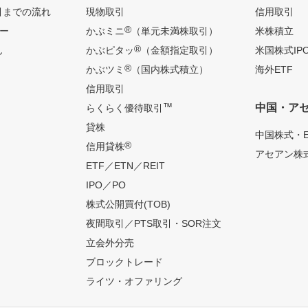
引までの流れ
現物取引
信用取引
®
ー
かぶミニ
（単元未満株取引）
米株積立
®
ん
かぶピタッ
（金額指定取引）
米国株式IP
®
かぶツミ
（国内株式積立）
海外ETF
信用取引
™
中国・ア
らくらく優待取引
貸株
中国株式・E
®
信用貸株
アセアン株式
ETF／ETN／REIT
IPO／PO
株式公開買付(TOB)
夜間取引／PTS取引・SOR注文
立会外分売
ブロックトレード
ライツ・オファリング