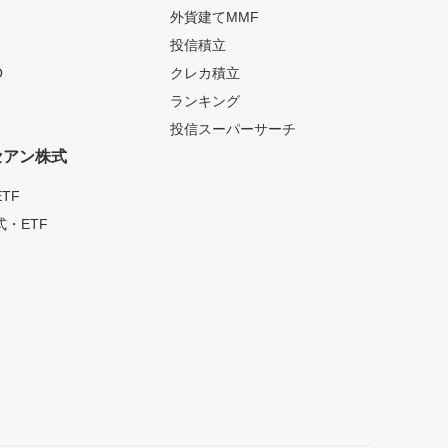
外貨建てMMF
投信積立
O
クレカ積立
ランキング
投信スーパーサーチ
セアン株式
TF
・ETF