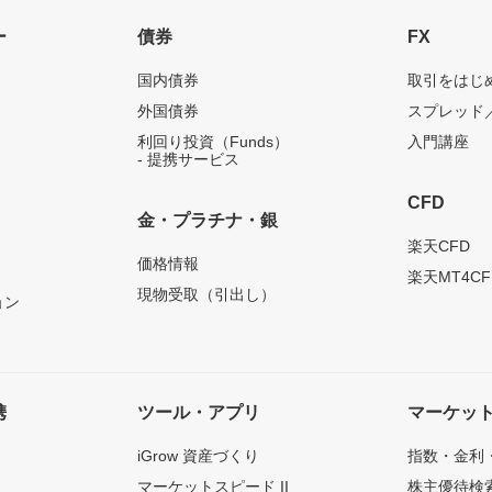
ー
債券
FX
国内債券
取引をはじ
外国債券
スプレッド
利回り投資（Funds）
入門講座
- 提携サービス
CFD
金・プラチナ・銀
）
楽天CFD
価格情報
楽天MT4CF
現物受取（引出し）
ョン
携
ツール・アプリ
マーケッ
iGrow 資産づくり
指数・金利
マーケットスピード II
株主優待検