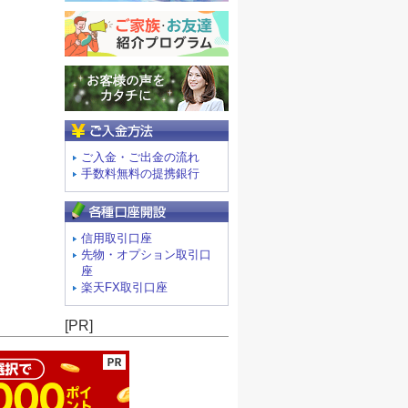
ご入金方法
ご入金・ご出金の流れ
手数料無料の提携銀行
信用取引口座
先物・オプション取引口
座
楽天FX取引口座
ージの先頭へ
[PR]