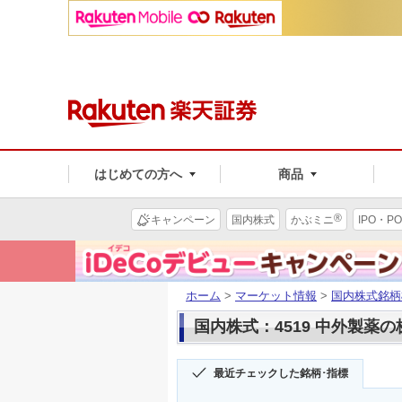
はじめての方へ
商品
®
キャンペーン
国内株式
かぶミニ
IPO・PO
ホーム
>
マーケット情報
>
国内株式銘柄
国内株式：4519 中外製薬
最近チェックした銘柄･指標