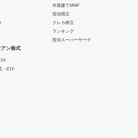
外貨建てMMF
投信積立
O
クレカ積立
ランキング
投信スーパーサーチ
セアン株式
TF
・ETF