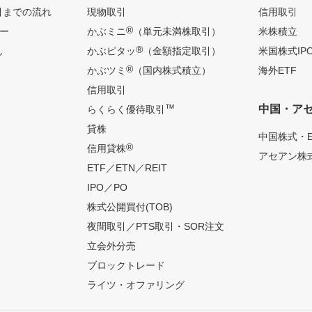
引までの流れ
現物取引
信用取引
®
ー
かぶミニ
（単元未満株取引）
米株積立
®
ん
かぶピタッ
（金額指定取引）
米国株式IP
®
かぶツミ
（国内株式積立）
海外ETF
信用取引
™
中国・ア
らくらく優待取引
貸株
中国株式・E
®
信用貸株
アセアン株式
ETF／ETN／REIT
IPO／PO
株式公開買付(TOB)
夜間取引／PTS取引・SOR注文
立会外分売
ブロックトレード
ライツ・オファリング