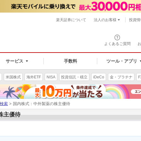
楽天証券について
法人のお客様
投資情
よくあるご質問
サービス
手数料
ツール・アプリ
米国株式
海外ETF
NISA
投資信託・積立
iDeCo
金・プラチナ
F
検索
> 国内株式：中外製薬の株主優待
の株主優待