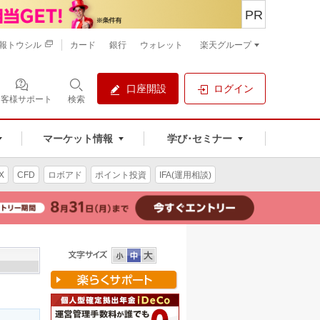
PR
報トウシル
カード
銀行
ウォレット
楽天グループ
口座開設
ログイン
お客様サポート
検索
マーケット情報
学び･セミナー
X
CFD
ロボアド
ポイント投資
IFA(運用相談)