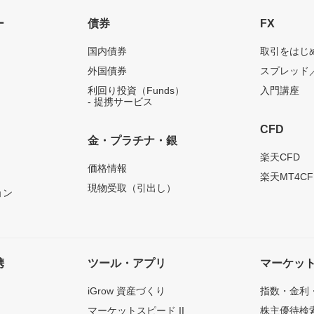
ー
債券
FX
国内債券
取引をはじ
外国債券
スプレッド
利回り投資（Funds）
入門講座
- 提携サービス
CFD
金・プラチナ・銀
）
楽天CFD
価格情報
楽天MT4CF
現物受取（引出し）
ョン
携
ツール・アプリ
マーケッ
iGrow 資産づくり
指数・金利
マーケットスピード II
株主優待検