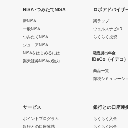
NISA･つみたてNISA
ロボアドバイザ
新NISA
楽ラップ
一般NISA
ウェルスナビ×R
つみたてNISA
らくらく投資
ジュニアNISA
NISAをはじめるには
確定拠出年金
iDeCo（イデコ
楽天証券NISAの魅力
商品一覧
節税シミュレーシ
サービス
銀行との口座連
ポイントプログラム
らくらく入金
銀行との口座連携
らくらく出金