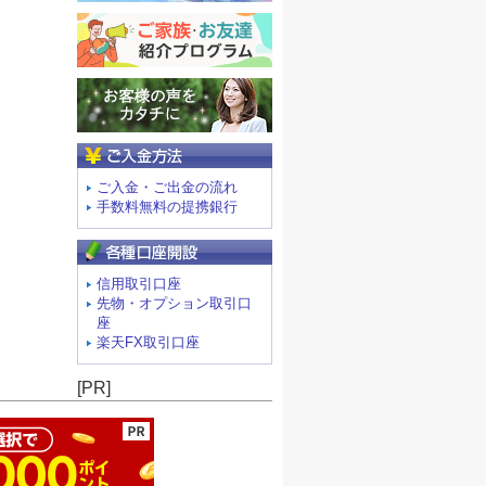
ご入金方法
ご入金・ご出金の流れ
手数料無料の提携銀行
信用取引口座
先物・オプション取引口
座
楽天FX取引口座
ージの先頭へ
[PR]