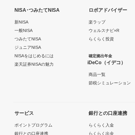
NISA･つみたてNISA
ロボアドバイザー
新NISA
楽ラップ
一般NISA
ウェルスナビ×R
つみたてNISA
らくらく投資
ジュニアNISA
NISAをはじめるには
確定拠出年金
iDeCo（イデコ）
楽天証券NISAの魅力
商品一覧
節税シミュレーション
サービス
銀行との口座連携
ポイントプログラム
らくらく入金
銀行との口座連携
らくらく出金