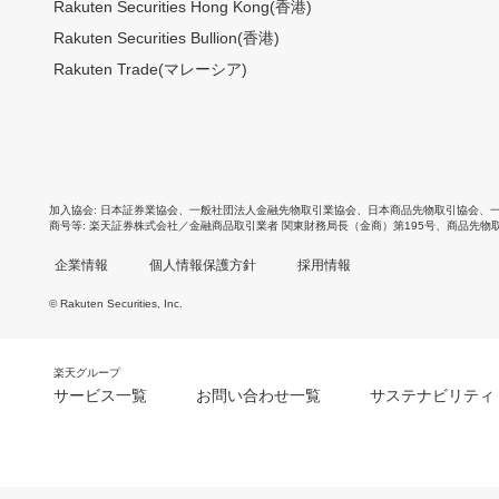
Rakuten Securities Hong Kong(香港)
Rakuten Securities Bullion(香港)
Rakuten Trade(マレーシア)
加入協会
日本証券業協会
、
一般社団法人金融先物取引業協会
、
日本商品先物取引協会
、
商号等
楽天証券株式会社／金融商品取引業者 関東財務局長（金商）第195号、商品先物
企業情報
個人情報保護方針
採用情報
© Rakuten Securities, Inc.
楽天グループ
サービス一覧
お問い合わせ一覧
サステナビリティ