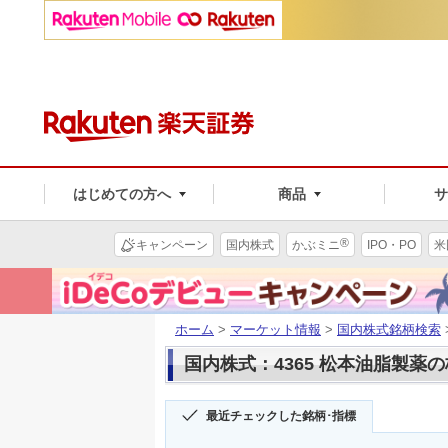
はじめての方へ
商品
®
キャンペーン
国内株式
かぶミニ
IPO・PO
米
ホーム
>
マーケット情報
>
国内株式銘柄検索
国内株式：4365 松本油脂製薬
最近チェックした銘柄･指標