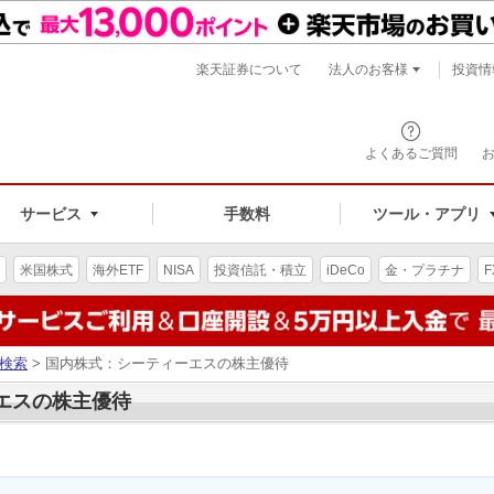
楽天証券について
法人のお客様
投資情
よくあるご質問
サービス
手数料
ツール・アプリ
米国株式
海外ETF
NISA
投資信託・積立
iDeCo
金・プラチナ
F
検索
> 国内株式：シーティーエスの株主優待
ーエスの株主優待