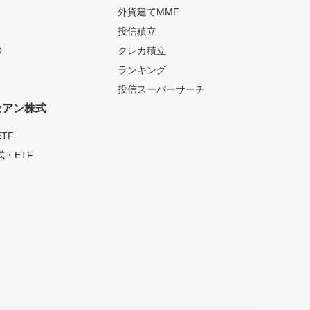
外貨建てMMF
投信積立
O
クレカ積立
ランキング
投信スーパーサーチ
セアン株式
TF
・ETF