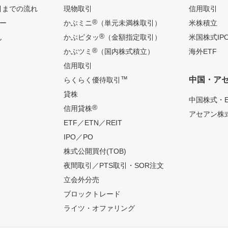
引までの流れ
現物取引
信用取引
®
ー
かぶミニ
（単元未満株取引）
米株積立
®
ん
かぶピタッ
（金額指定取引）
米国株式IP
®
かぶツミ
（国内株式積立）
海外ETF
信用取引
™
中国・ア
らくらく優待取引
貸株
中国株式・E
®
信用貸株
アセアン株式
ETF／ETN／REIT
IPO／PO
株式公開買付(TOB)
夜間取引／PTS取引・SOR注文
立会外分売
ブロックトレード
ライツ・オファリング