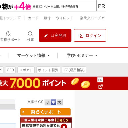
PR
報トウシル
カード
銀行
ウォレット
楽天グループ
口座開設
ログイン
お客様サポート
検索
マーケット情報
学び･セミナー
X
CFD
ロボアド
ポイント投資
IFA(運用相談)