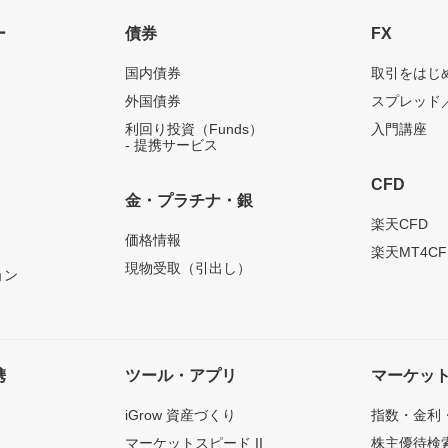
ー
債券
FX
国内債券
取引をはじ
外国債券
スプレッド
利回り投資（Funds）
入門講座
- 提携サービス
CFD
金・プラチナ・銀
）
楽天CFD
価格情報
楽天MT4CF
現物受取（引出し）
ョン
携
ツール・アプリ
マーケッ
iGrow 資産づくり
指数・金利
マーケットスピード II
株主優待検