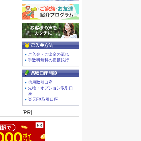
ご入金方法
ご入金・ご出金の流れ
手数料無料の提携銀行
信用取引口座
先物・オプション取引口
座
楽天FX取引口座
ージの先頭へ
[PR]