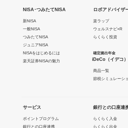
NISA･つみたてNISA
ロボアドバイザ
新NISA
楽ラップ
一般NISA
ウェルスナビ×R
つみたてNISA
らくらく投資
ジュニアNISA
NISAをはじめるには
確定拠出年金
iDeCo（イデコ
楽天証券NISAの魅力
商品一覧
節税シミュレーシ
サービス
銀行との口座連
ポイントプログラム
らくらく入金
銀行との口座連携
らくらく出金