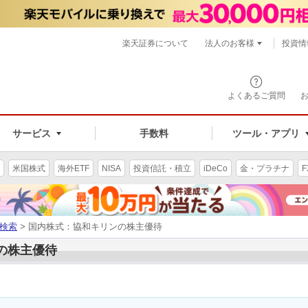
楽天証券について
法人のお客様
投資情
よくあるご質問
サービス
手数料
ツール・アプリ
米国株式
海外ETF
NISA
投資信託・積立
iDeCo
金・プラチナ
F
検索
> 国内株式：協和キリンの株主優待
ンの株主優待