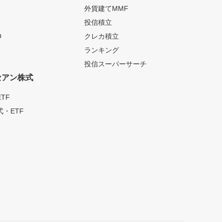
外貨建てMMF
投信積立
O
クレカ積立
ランキング
投信スーパーサーチ
セアン株式
TF
・ETF