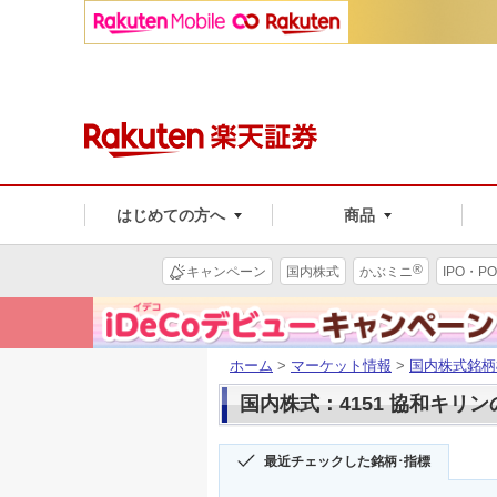
はじめての方へ
商品
®
キャンペーン
国内株式
かぶミニ
IPO・PO
ホーム
>
マーケット情報
>
国内株式銘柄
国内株式：4151 協和キリ
最近チェックした銘柄･指標