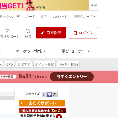
PR
報トウシル
カード
銀行
ウォレット
楽天グループ
口座開設
ログイン
お客様サポート
検索
マーケット情報
学び･セミナー
X
CFD
ロボアド
ポイント投資
IFA(運用相談)