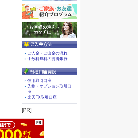
ご入金方法
ご入金・ご出金の流れ
手数料無料の提携銀行
信用取引口座
先物・オプション取引口
座
楽天FX取引口座
ージの先頭へ
[PR]