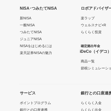
NISA･つみたてNISA
ロボアドバイザ
新NISA
楽ラップ
一般NISA
ウェルスナビ×R
つみたてNISA
らくらく投資
ジュニアNISA
NISAをはじめるには
確定拠出年金
iDeCo（イデコ
楽天証券NISAの魅力
商品一覧
節税シミュレーシ
サービス
銀行との口座連
ポイントプログラム
らくらく入金
銀行との口座連携
らくらく出金