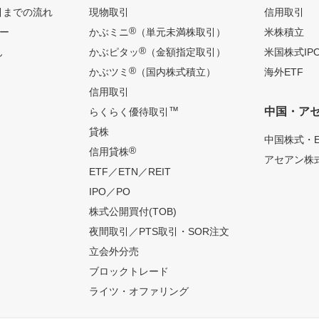
引までの流れ
現物取引
信用取引
®
ー
かぶミニ
（単元未満株取引）
米株積立
®
ん
かぶピタッ
（金額指定取引）
米国株式IP
®
かぶツミ
（国内株式積立）
海外ETF
信用取引
™
中国・ア
らくらく優待取引
貸株
中国株式・E
®
信用貸株
アセアン株式
ETF／ETN／REIT
IPO／PO
株式公開買付(TOB)
夜間取引／PTS取引・SOR注文
立会外分売
ブロックトレード
ライツ・オファリング