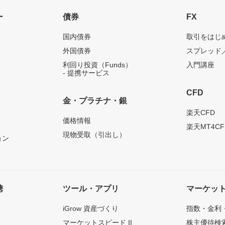
ー
債券
FX
国内債券
取引をはじ
外国債券
スプレッド
利回り投資（Funds）
入門講座
- 提携サービス
CFD
金・プラチナ・銀
）
楽天CFD
価格情報
楽天MT4CF
現物受取（引出し）
ョン
携
ツール・アプリ
マーケッ
iGrow 資産づくり
指数・金利
マーケットスピード II
株主優待検