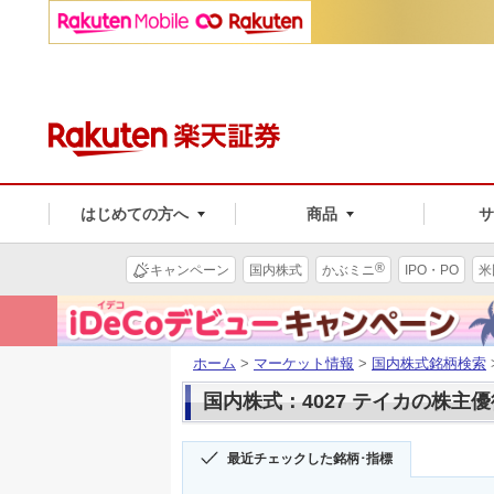
はじめての方へ
商品
®
キャンペーン
国内株式
かぶミニ
IPO・PO
米
ホーム
>
マーケット情報
>
国内株式銘柄検索
国内株式：4027 テイカの株主優
最近チェックした銘柄･指標