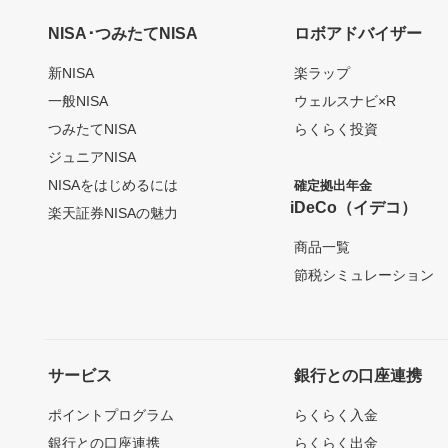
NISA･つみたてNISA
ロボアドバイザー
新NISA
楽ラップ
一般NISA
ウェルスナビ×R
つみたてNISA
らくらく投資
ジュニアNISA
NISAをはじめるには
確定拠出年金
iDeCo（イデコ）
楽天証券NISAの魅力
商品一覧
節税シミュレーション
サービス
銀行との口座連携
ポイントプログラム
らくらく入金
銀行との口座連携
らくらく出金