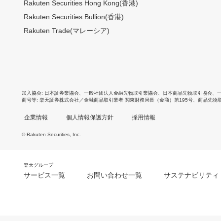
Rakuten Securities Hong Kong(香港)
Rakuten Securities Bullion(香港)
Rakuten Trade(マレーシア)
加入協会
日本証券業協会
、
一般社団法人金融先物取引業協会
、
日本商品先物取引協会
、
商号等
楽天証券株式会社／金融商品取引業者 関東財務局長（金商）第195号、商品先物
企業情報
個人情報保護方針
採用情報
© Rakuten Securities, Inc.
楽天グループ
サービス一覧
お問い合わせ一覧
サステナビリティ