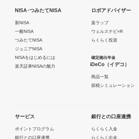
NISA･つみたてNISA
ロボアドバイザー
新NISA
楽ラップ
一般NISA
ウェルスナビ×R
つみたてNISA
らくらく投資
ジュニアNISA
NISAをはじめるには
確定拠出年金
iDeCo（イデコ）
楽天証券NISAの魅力
商品一覧
節税シミュレーション
サービス
銀行との口座連携
ポイントプログラム
らくらく入金
銀行との口座連携
らくらく出金