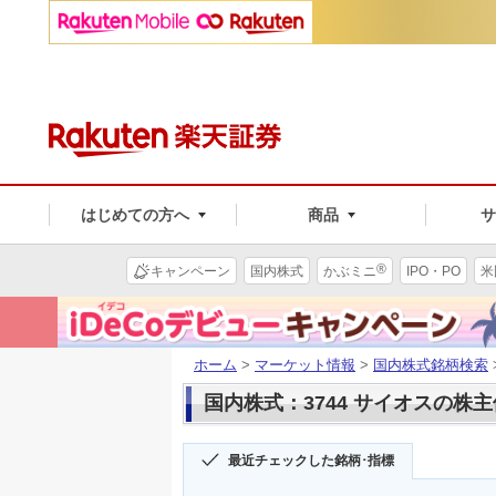
はじめての方へ
商品
®
キャンペーン
国内株式
かぶミニ
IPO・PO
米
ホーム
>
マーケット情報
>
国内株式銘柄検索
国内株式：3744 サイオスの株
最近チェックした銘柄･指標