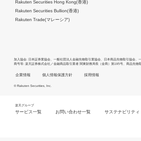
Rakuten Securities Hong Kong(香港)
Rakuten Securities Bullion(香港)
Rakuten Trade(マレーシア)
加入協会
日本証券業協会
、
一般社団法人金融先物取引業協会
、
日本商品先物取引協会
、
商号等
楽天証券株式会社／金融商品取引業者 関東財務局長（金商）第195号、商品先物
企業情報
個人情報保護方針
採用情報
© Rakuten Securities, Inc.
楽天グループ
サービス一覧
お問い合わせ一覧
サステナビリティ