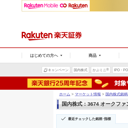
はじめての方へ
商品
®
キャンペーン
国内株式
かぶミニ
IPO・PO
ホーム
>
マーケット情報
>
国内株式銘柄
国内株式：3674 オークフ
最近チェックした銘柄･指標