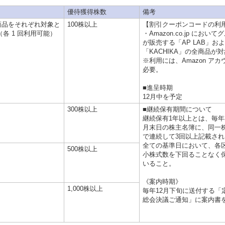
優待獲得株数
備考
A」商品をそれぞれ対象と
100株以上
【割引クーポンコードの利
各 1 回利用可能）
・Amazon.co.jp におい
が販売する「AP LAB」お
「KACHIKA」の全商品が
※利用には、Amazon ア
必要。
■進呈時期
12月中を予定
300株以上
■継続保有期間について
継続保有1年以上とは、毎年
月末日の株主名簿に、同一
で連続して3回以上記載さ
全ての基準日において、各
500株以上
小株式数を下回ることなく
いること。
《案内時期》
1,000株以上
毎年12月下旬に送付する「
総会決議ご通知」に案内書