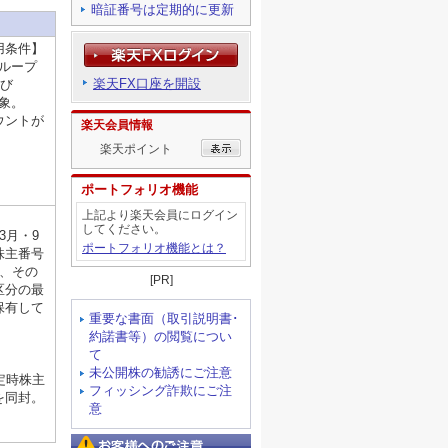
暗証番号は定期的に更新
用条件】
てグループ
楽天FX口座を開設
よび
対象。
カウントが
楽天会員情報
楽天ポイント
ポートフォリオ機能
上記より楽天会員にログイン
してください。
3月・9
ポートフォリオ機能とは？
株主番号
れ、その
[PR]
区分の最
保有して
重要な書面（取引説明書･
約諾書等）の閲覧につい
て
未公開株の勧誘にご注意
定時株主
フィッシング詐欺にご注
を同封。
意
お客様へのご注意