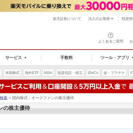
楽天証券について
法人のお客様
投資情
よくあるご質問
サービス
手数料
ツール・アプリ
米国株式
海外ETF
NISA
投資信託・積立
iDeCo
金・プラチナ
F
検索
> 国内株式：オークファンの株主優待
ァンの株主優待