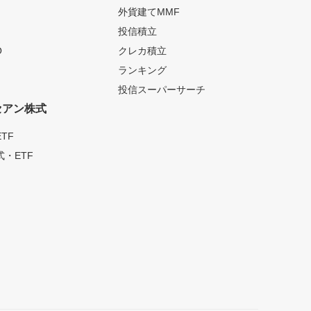
外貨建てMMF
投信積立
O
クレカ積立
ランキング
投信スーパーサーチ
セアン株式
TF
・ETF