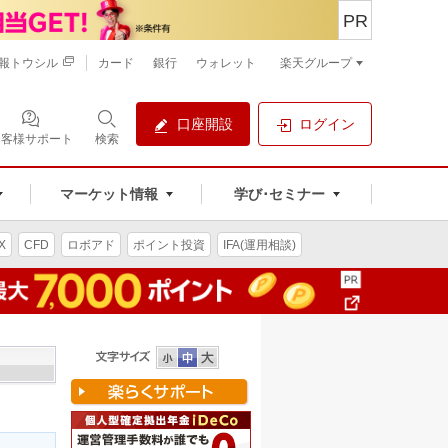
PR
報トウシル
カード
銀行
ウォレット
楽天グループ
口座開設
ログイン
お客様サポート
検索
マーケット情報
学び･セミナー
X
CFD
ロボアド
ポイント投資
IFA(運用相談)