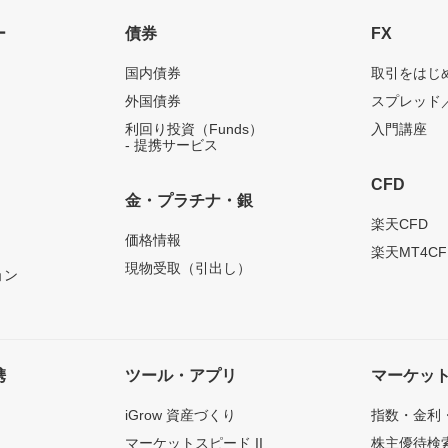
ー
債券
FX
国内債券
取引をはじ
外国債券
スプレッド
利回り投資（Funds）
入門講座
- 提携サービス
CFD
金・プラチナ・銀
）
楽天CFD
価格情報
楽天MT4CF
現物受取（引出し）
ョン
携
ツール・アプリ
マーケッ
iGrow 資産づくり
指数・金利
マーケットスピード II
株主優待検