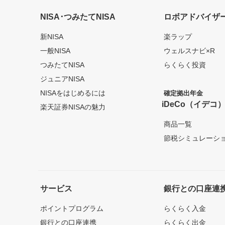
NISA･つみたてNISA
ロボアドバイザ
新NISA
楽ラップ
一般NISA
ウェルスナビ×R
つみたてNISA
らくらく投資
ジュニアNISA
NISAをはじめるには
確定拠出年金
iDeCo（イデコ
楽天証券NISAの魅力
商品一覧
節税シミュレーシ
サービス
銀行との口座連
ポイントプログラム
らくらく入金
銀行との口座連携
らくらく出金