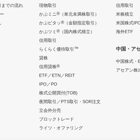
引までの流れ
現物取引
信用取引
®
ー
かぶミニ
（単元未満株取引）
米株積立
®
ん
かぶピタッ
（金額指定取引）
米国株式IP
®
かぶツミ
（国内株式積立）
海外ETF
信用取引
™
中国・ア
らくらく優待取引
貸株
中国株式・E
®
信用貸株
アセアン株式
ETF／ETN／REIT
IPO／PO
株式公開買付(TOB)
夜間取引／PTS取引・SOR注文
立会外分売
ブロックトレード
ライツ・オファリング