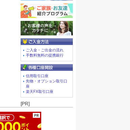
ご入金方法
ご入金・ご出金の流れ
手数料無料の提携銀行
信用取引口座
先物・オプション取引口
座
楽天FX取引口座
ージの先頭へ
[PR]