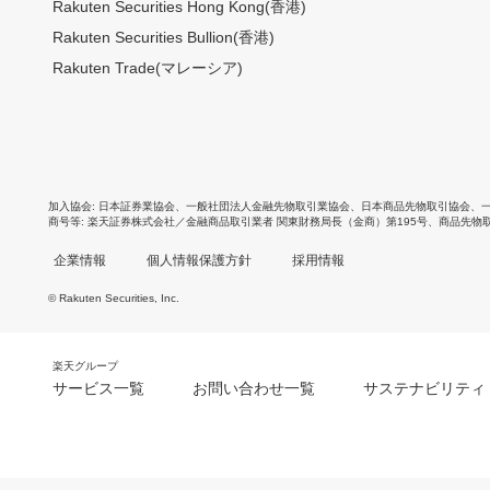
Rakuten Securities Hong Kong(香港)
Rakuten Securities Bullion(香港)
Rakuten Trade(マレーシア)
加入協会
日本証券業協会
、
一般社団法人金融先物取引業協会
、
日本商品先物取引協会
、
商号等
楽天証券株式会社／金融商品取引業者 関東財務局長（金商）第195号、商品先物
企業情報
個人情報保護方針
採用情報
© Rakuten Securities, Inc.
楽天グループ
サービス一覧
お問い合わせ一覧
サステナビリティ