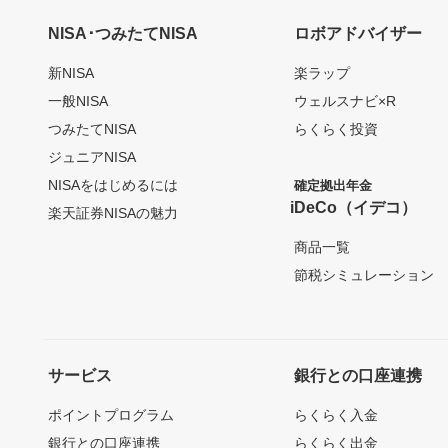
NISA･つみたてNISA
ロボアドバイザー
新NISA
楽ラップ
一般NISA
ウェルスナビ×R
つみたてNISA
らくらく投資
ジュニアNISA
NISAをはじめるには
確定拠出年金
iDeCo（イデコ）
楽天証券NISAの魅力
商品一覧
節税シミュレーション
サービス
銀行との口座連携
ポイントプログラム
らくらく入金
銀行との口座連携
らくらく出金