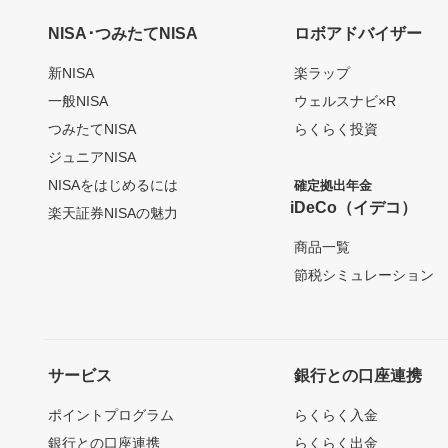
NISA･つみたてNISA
ロボアドバイザー
新NISA
楽ラップ
一般NISA
ウェルスナビ×R
つみたてNISA
らくらく投資
ジュニアNISA
NISAをはじめるには
確定拠出年金
iDeCo（イデコ）
楽天証券NISAの魅力
商品一覧
節税シミュレーション
サービス
銀行との口座連携
ポイントプログラム
らくらく入金
銀行との口座連携
らくらく出金