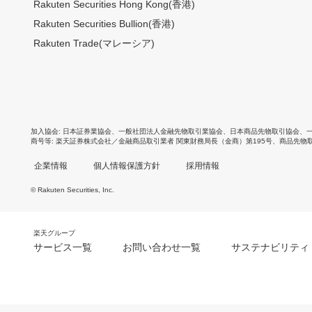
Rakuten Securities Hong Kong(香港)
Rakuten Securities Bullion(香港)
Rakuten Trade(マレーシア)
加入協会
日本証券業協会
、
一般社団法人金融先物取引業協会
、
日本商品先物取引協会
、
商号等
楽天証券株式会社／金融商品取引業者 関東財務局長（金商）第195号、商品先物
企業情報
個人情報保護方針
採用情報
© Rakuten Securities, Inc.
楽天グループ
サービス一覧
お問い合わせ一覧
サステナビリティ