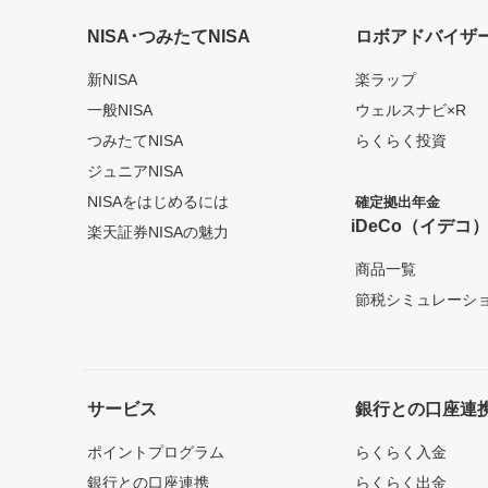
NISA･つみたてNISA
ロボアドバイザ
新NISA
楽ラップ
一般NISA
ウェルスナビ×R
つみたてNISA
らくらく投資
ジュニアNISA
NISAをはじめるには
確定拠出年金
iDeCo（イデコ
楽天証券NISAの魅力
商品一覧
節税シミュレーシ
サービス
銀行との口座連
ポイントプログラム
らくらく入金
銀行との口座連携
らくらく出金