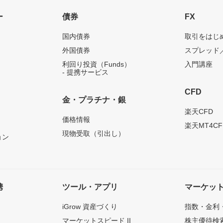
ー
債券
FX
国内債券
取引をはじ
外国債券
スプレッド
利回り投資（Funds）
入門講座
- 提携サービス
CFD
金・プラチナ・銀
）
楽天CFD
価格情報
楽天MT4CF
現物受取（引出し）
ョン
携
ツール・アプリ
マーケッ
iGrow 資産づくり
指数・金利
マーケットスピード II
株主優待検