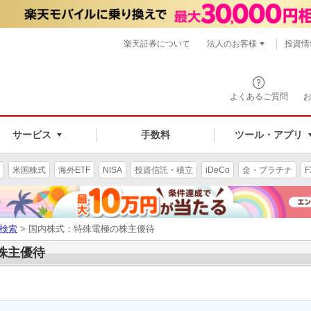
楽天証券について
法人のお客様
投資情
よくあるご質問
サービス
手数料
ツール・アプリ
米国株式
海外ETF
NISA
投資信託・積立
iDeCo
金・プラチナ
F
検索
> 国内株式：特殊電極の株主優待
の株主優待