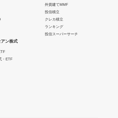
外貨建てMMF
投信積立
O
クレカ積立
ランキング
投信スーパーサーチ
セアン株式
TF
・ETF