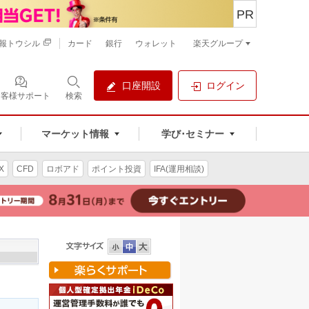
PR
報トウシル
カード
銀行
ウォレット
楽天グループ
口座開設
ログイン
お客様サポート
検索
マーケット情報
学び･セミナー
X
CFD
ロボアド
ポイント投資
IFA(運用相談)