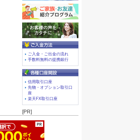
ご入金方法
ご入金・ご出金の流れ
手数料無料の提携銀行
信用取引口座
先物・オプション取引口
座
楽天FX取引口座
ージの先頭へ
[PR]