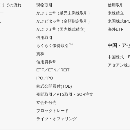
引までの流れ
現物取引
信用取引
®
ー
かぶミニ
（単元未満株取引）
米株積立
®
ん
かぶピタッ
（金額指定取引）
米国株式IP
®
かぶツミ
（国内株式積立）
海外ETF
信用取引
™
中国・ア
らくらく優待取引
貸株
中国株式・E
®
信用貸株
アセアン株式
ETF／ETN／REIT
IPO／PO
株式公開買付(TOB)
夜間取引／PTS取引・SOR注文
立会外分売
ブロックトレード
ライツ・オファリング