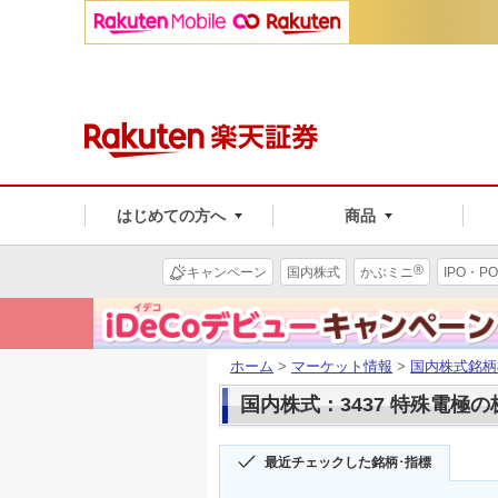
はじめての方へ
商品
®
キャンペーン
国内株式
かぶミニ
IPO・PO
ホーム
>
マーケット情報
>
国内株式銘柄
国内株式：3437 特殊電極
最近チェックした銘柄･指標