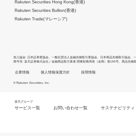
Rakuten Securities Hong Kong(香港)
Rakuten Securities Bullion(香港)
Rakuten Trade(マレーシア)
加入協会
日本証券業協会
、
一般社団法人金融先物取引業協会
、
日本商品先物取引協会
、
商号等
楽天証券株式会社／金融商品取引業者 関東財務局長（金商）第195号、商品先物
企業情報
個人情報保護方針
採用情報
© Rakuten Securities, Inc.
楽天グループ
サービス一覧
お問い合わせ一覧
サステナビリティ