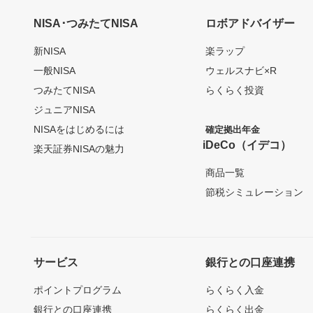
NISA･つみたてNISA
ロボアドバイザー
新NISA
楽ラップ
一般NISA
ウェルスナビ×R
つみたてNISA
らくらく投資
ジュニアNISA
NISAをはじめるには
確定拠出年金
iDeCo（イデコ）
楽天証券NISAの魅力
商品一覧
節税シミュレーション
サービス
銀行との口座連携
ポイントプログラム
らくらく入金
銀行との口座連携
らくらく出金