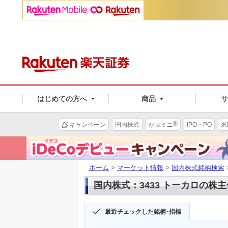
はじめての方へ
商品
®
キャンペーン
国内株式
かぶミニ
IPO・PO
米
ホーム
>
マーケット情報
>
国内株式銘柄検索
国内株式：3433 トーカロの株
最近チェックした銘柄･指標