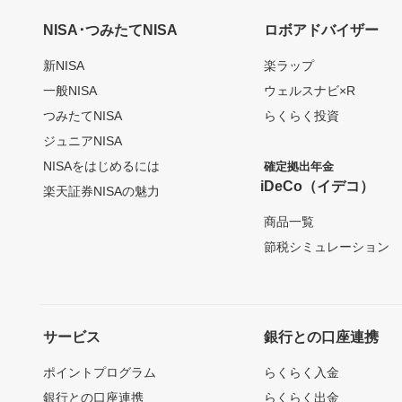
NISA･つみたてNISA
ロボアドバイザー
新NISA
楽ラップ
一般NISA
ウェルスナビ×R
つみたてNISA
らくらく投資
ジュニアNISA
NISAをはじめるには
確定拠出年金
iDeCo（イデコ）
楽天証券NISAの魅力
商品一覧
節税シミュレーション
サービス
銀行との口座連携
ポイントプログラム
らくらく入金
銀行との口座連携
らくらく出金