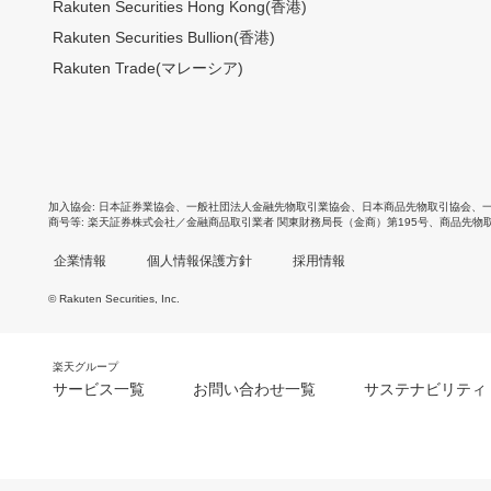
Rakuten Securities Hong Kong(香港)
Rakuten Securities Bullion(香港)
Rakuten Trade(マレーシア)
加入協会
日本証券業協会
、
一般社団法人金融先物取引業協会
、
日本商品先物取引協会
、
商号等
楽天証券株式会社／金融商品取引業者 関東財務局長（金商）第195号、商品先物
企業情報
個人情報保護方針
採用情報
© Rakuten Securities, Inc.
楽天グループ
サービス一覧
お問い合わせ一覧
サステナビリティ