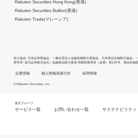
Rakuten Securities Hong Kong(香港)
Rakuten Securities Bullion(香港)
Rakuten Trade(マレーシア)
加入協会
日本証券業協会
、
一般社団法人金融先物取引業協会
、
日本商品先物取引協会
、
商号等
楽天証券株式会社／金融商品取引業者 関東財務局長（金商）第195号、商品先物
企業情報
個人情報保護方針
採用情報
© Rakuten Securities, Inc.
楽天グループ
サービス一覧
お問い合わせ一覧
サステナビリティ