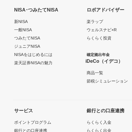
NISA･つみたてNISA
ロボアドバイザー
新NISA
楽ラップ
一般NISA
ウェルスナビ×R
つみたてNISA
らくらく投資
ジュニアNISA
NISAをはじめるには
確定拠出年金
iDeCo（イデコ）
楽天証券NISAの魅力
商品一覧
節税シミュレーション
サービス
銀行との口座連携
ポイントプログラム
らくらく入金
銀行との口座連携
らくらく出金