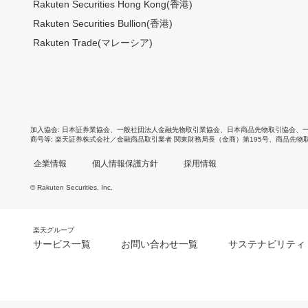
Rakuten Securities Hong Kong(香港)
Rakuten Securities Bullion(香港)
Rakuten Trade(マレーシア)
加入協会
日本証券業協会
、
一般社団法人金融先物取引業協会
、
日本商品先物取引協会
、
商号等
楽天証券株式会社／金融商品取引業者 関東財務局長（金商）第195号、商品先物
企業情報
個人情報保護方針
採用情報
© Rakuten Securities, Inc.
楽天グループ
サービス一覧
お問い合わせ一覧
サステナビリティ