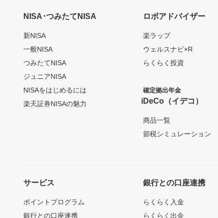
NISA･つみたてNISA
ロボアドバイザー
新NISA
楽ラップ
一般NISA
ウェルスナビ×R
つみたてNISA
らくらく投資
ジュニアNISA
NISAをはじめるには
確定拠出年金
iDeCo（イデコ）
楽天証券NISAの魅力
商品一覧
節税シミュレーション
サービス
銀行との口座連携
ポイントプログラム
らくらく入金
銀行との口座連携
らくらく出金