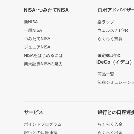
NISA･つみたてNISA
ロボアドバイザ
新NISA
楽ラップ
一般NISA
ウェルスナビ×R
つみたてNISA
らくらく投資
ジュニアNISA
NISAをはじめるには
確定拠出年金
iDeCo（イデコ
楽天証券NISAの魅力
商品一覧
節税シミュレーシ
サービス
銀行との口座連
ポイントプログラム
らくらく入金
銀行との口座連携
らくらく出金