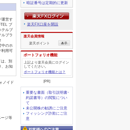
暗証番号は定期的に更新
が運営す
楽天FX口座を開設
TEL ブ
ホテルブ
テルブラ
楽天会員情報
タ
楽天ポイント
営中のホ
が利用可
ポートフォリオ機能
ては、別
上記より楽天会員にログイン
り、お知
してください。
ポートフォリオ機能とは？
[PR]
ォノイド
重要な書面（取引説明書･
約諾書等）の閲覧につい
て
未公開株の勧誘にご注意
フィッシング詐欺にご注
ページ等
意
お客様へのご注意