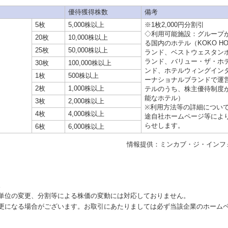
優待獲得株数
備考
5枚
5,000株以上
※1枚2,000円分割引
◇利用可能施設：グループ
20枚
10,000株以上
る国内のホテル（KOKO HO
25枚
50,000株以上
ランド、ベストウェスタン
ランド、バリュー・ザ・ホ
30枚
100,000株以上
ンド、ホテルウィングイン
1枚
500株以上
ーナショナルブランドで運
2枚
1,000株以上
テルのうち、株主優待制度
能なホテル）
3枚
2,000株以上
※利用方法等の詳細につい
4枚
4,000株以上
途自社ホームページ等によ
らせします。
6枚
6,000株以上
情報提供：ミンカブ・ジ・インフ
。
単位の変更、分割等による株価の変動には対応しておりません。
更になる場合がございます。お取引にあたりましては必ず当該企業のホーム