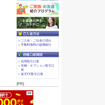
ご入金方法
ご入金・ご出金の流れ
手数料無料の提携銀行
信用取引口座
先物・オプション取引口
座
楽天FX取引口座
ージの先頭へ
[PR]