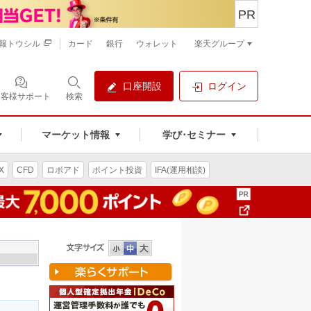
PR
報トウシル
カード
銀行
ウォレット
楽天グループ
口座開設
ログイン
お客様サポート
検索
マーケット情報
学び･セミナー
X
CFD
ロボアド
ポイント投資
IFA(運用相談)