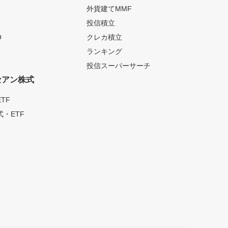
外貨建てMMF
投信積立
O
クレカ積立
ランキング
投信スーパーサーチ
セアン株式
TF
・ETF