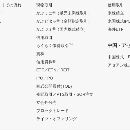
引までの流れ
現物取引
信用取引
®
ー
かぶミニ
（単元未満株取引）
米株積立
®
ん
かぶピタッ
（金額指定取引）
米国株式IP
®
かぶツミ
（国内株式積立）
海外ETF
信用取引
™
中国・ア
らくらく優待取引
貸株
中国株式・E
®
信用貸株
アセアン株式
ETF／ETN／REIT
IPO／PO
株式公開買付(TOB)
夜間取引／PTS取引・SOR注文
立会外分売
ブロックトレード
ライツ・オファリング