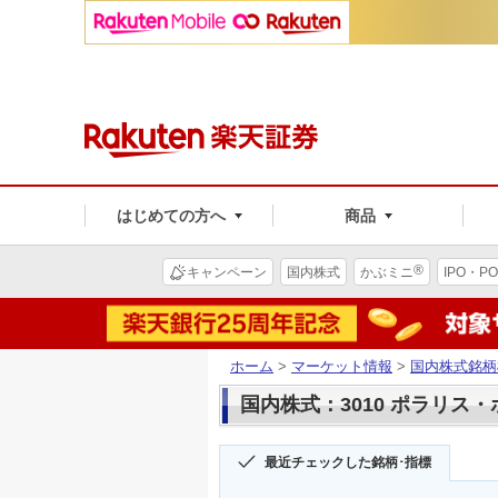
はじめての方へ
商品
®
キャンペーン
国内株式
かぶミニ
IPO・PO
ホーム
>
マーケット情報
>
国内株式銘柄
国内株式：3010 ポラリス
最近チェックした銘柄･指標