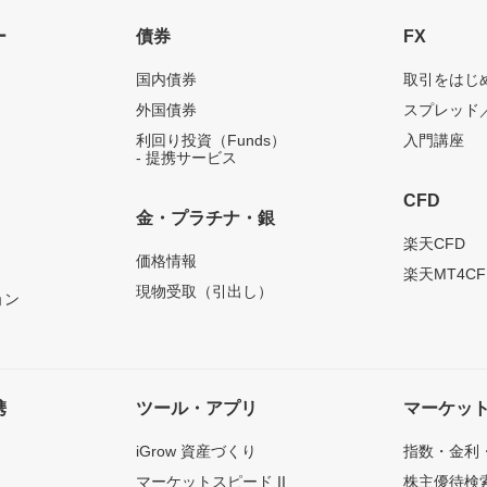
ー
債券
FX
国内債券
取引をはじ
外国債券
スプレッド
利回り投資（Funds）
入門講座
- 提携サービス
CFD
金・プラチナ・銀
）
楽天CFD
価格情報
楽天MT4CF
現物受取（引出し）
ョン
携
ツール・アプリ
マーケッ
iGrow 資産づくり
指数・金利
マーケットスピード II
株主優待検