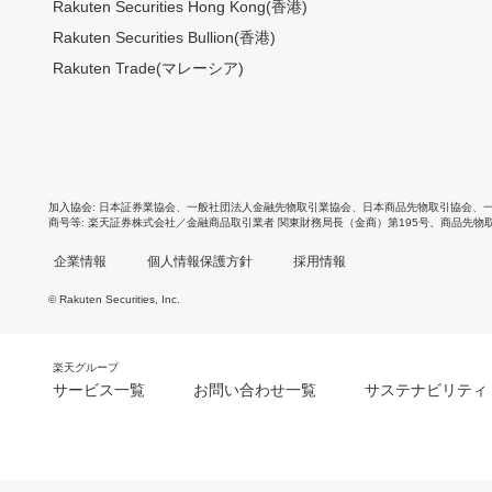
Rakuten Securities Hong Kong(香港)
Rakuten Securities Bullion(香港)
Rakuten Trade(マレーシア)
加入協会
日本証券業協会
、
一般社団法人金融先物取引業協会
、
日本商品先物取引協会
、
商号等
楽天証券株式会社／金融商品取引業者 関東財務局長（金商）第195号、商品先物
企業情報
個人情報保護方針
採用情報
© Rakuten Securities, Inc.
楽天グループ
サービス一覧
お問い合わせ一覧
サステナビリティ