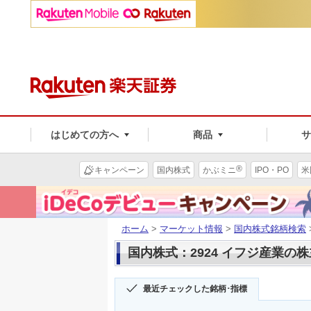
はじめての方へ
商品
®
キャンペーン
国内株式
かぶミニ
IPO・PO
米
ホーム
>
マーケット情報
>
国内株式銘柄検索
国内株式：2924 イフジ産業の
最近チェックした銘柄･指標