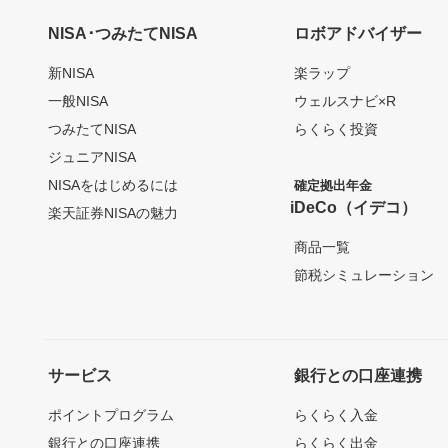
NISA･つみたてNISA
ロボアドバイザー
新NISA
楽ラップ
一般NISA
ウェルスナビ×R
つみたてNISA
らくらく投資
ジュニアNISA
NISAをはじめるには
確定拠出年金
iDeCo（イデコ）
楽天証券NISAの魅力
商品一覧
節税シミュレーション
サービス
銀行との口座連携
ポイントプログラム
らくらく入金
銀行との口座連携
らくらく出金