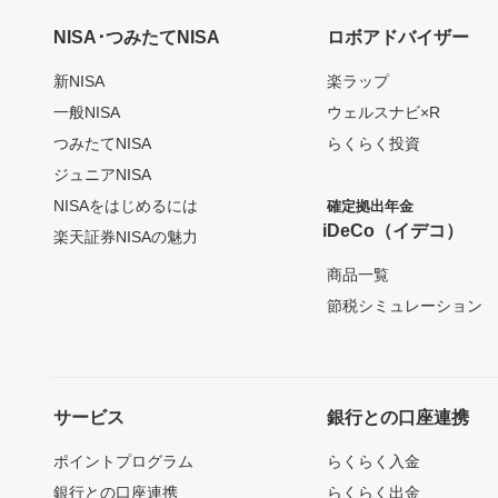
NISA･つみたてNISA
ロボアドバイザー
新NISA
楽ラップ
一般NISA
ウェルスナビ×R
つみたてNISA
らくらく投資
ジュニアNISA
NISAをはじめるには
確定拠出年金
iDeCo（イデコ）
楽天証券NISAの魅力
商品一覧
節税シミュレーション
サービス
銀行との口座連携
ポイントプログラム
らくらく入金
銀行との口座連携
らくらく出金