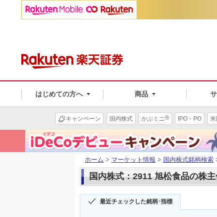
はじめての方へ
商品
®
キャンペーン
国内株式
かぶミニ
IPO・PO
米
ホーム
>
マーケット情報
>
国内株式銘柄検索
国内株式：2911 旭松食品の株
最近チェックした銘柄･指標