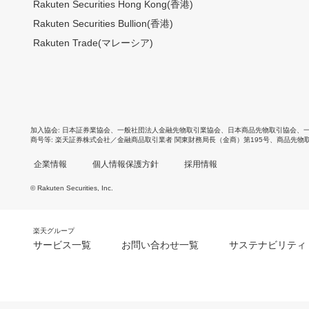
Rakuten Securities Hong Kong(香港)
Rakuten Securities Bullion(香港)
Rakuten Trade(マレーシア)
加入協会
日本証券業協会
、
一般社団法人金融先物取引業協会
、
日本商品先物取引協会
、
商号等
楽天証券株式会社／金融商品取引業者 関東財務局長（金商）第195号、商品先物
企業情報
個人情報保護方針
採用情報
© Rakuten Securities, Inc.
楽天グループ
サービス一覧
お問い合わせ一覧
サステナビリティ