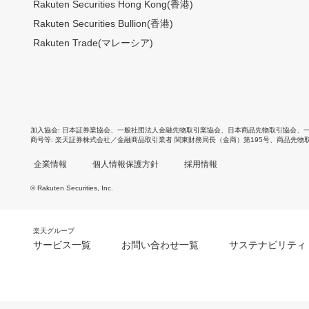
Rakuten Securities Hong Kong(香港)
Rakuten Securities Bullion(香港)
Rakuten Trade(マレーシア)
加入協会
日本証券業協会
、
一般社団法人金融先物取引業協会
、
日本商品先物取引協会
、
商号等
楽天証券株式会社／金融商品取引業者 関東財務局長（金商）第195号、商品先物
企業情報
個人情報保護方針
採用情報
© Rakuten Securities, Inc.
楽天グループ
サービス一覧
お問い合わせ一覧
サステナビリティ