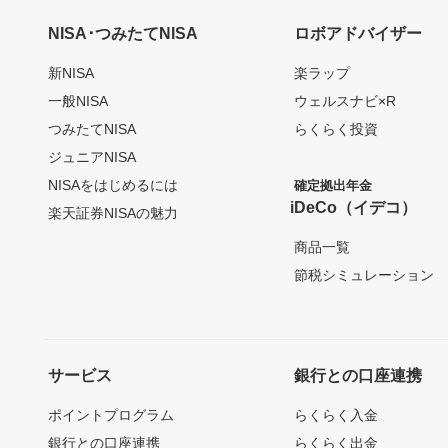
NISA･つみたてNISA
ロボアドバイザー
新NISA
楽ラップ
一般NISA
ウェルスナビ×R
つみたてNISA
らくらく投資
ジュニアNISA
NISAをはじめるには
確定拠出年金
iDeCo（イデコ）
楽天証券NISAの魅力
商品一覧
節税シミュレーション
サービス
銀行との口座連携
ポイントプログラム
らくらく入金
銀行との口座連携
らくらく出金