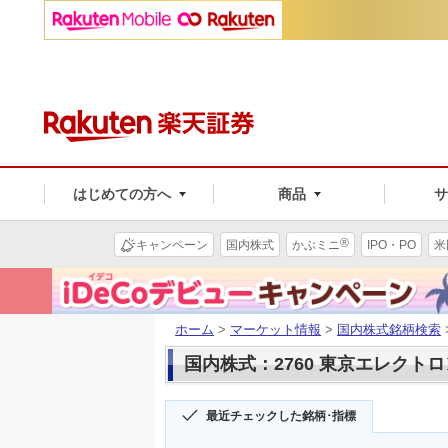
はじめての方へ
商品
®
キャンペーン
国内株式
かぶミニ
IPO・PO
米
ホーム
>
マーケット情報
>
国内株式銘柄検索
国内株式：2760 東京エレクト
最近チェックした銘柄･指標