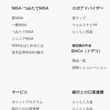
NISA･つみたてNISA
ロボアドバイザー
新NISA
楽ラップ
一般NISA
ウェルスナビ×R
つみたてNISA
らくらく投資
ジュニアNISA
NISAをはじめるには
確定拠出年金
iDeCo（イデコ）
楽天証券NISAの魅力
商品一覧
節税シミュレーション
サービス
銀行との口座連携
ポイントプログラム
らくらく入金
銀行との口座連携
らくらく出金