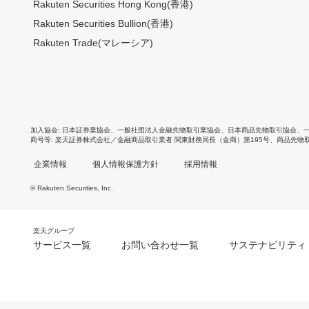
Rakuten Securities Hong Kong(香港)
Rakuten Securities Bullion(香港)
Rakuten Trade(マレーシア)
加入協会
日本証券業協会
、
一般社団法人金融先物取引業協会
、
日本商品先物取引協会
、
商号等
楽天証券株式会社／金融商品取引業者 関東財務局長（金商）第195号、商品先物
企業情報
個人情報保護方針
採用情報
© Rakuten Securities, Inc.
楽天グループ
サービス一覧
お問い合わせ一覧
サステナビリティ