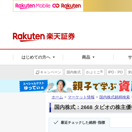
はじめての方へ
商品
®
キャンペーン
国内株式
かぶミニ
IPO・PO
米
ホーム
>
マーケット情報
>
国内株式銘柄検索
国内株式：2668 タビオの株主優
最近チェックした銘柄･指標