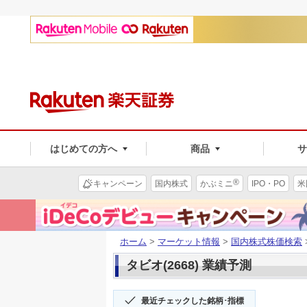
はじめての方へ
商品
®
キャンペーン
国内株式
かぶミニ
IPO・PO
米
ホーム
>
マーケット情報
>
国内株式株価検索
タビオ(2668) 業績予測
最近チェックした銘柄･指標