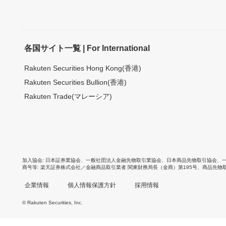
各国サイト一覧 | For International
Rakuten Securities Hong Kong(香港)
Rakuten Securities Bullion(香港)
Rakuten Trade(マレーシア)
加入協会
日本証券業協会
、
一般社団法人金融先物取引業協会
、
日本商品先物取引協会
、
商号等
楽天証券株式会社／金融商品取引業者 関東財務局長（金商）第195号、商品先物
企業情報
個人情報保護方針
採用情報
© Rakuten Securities, Inc.