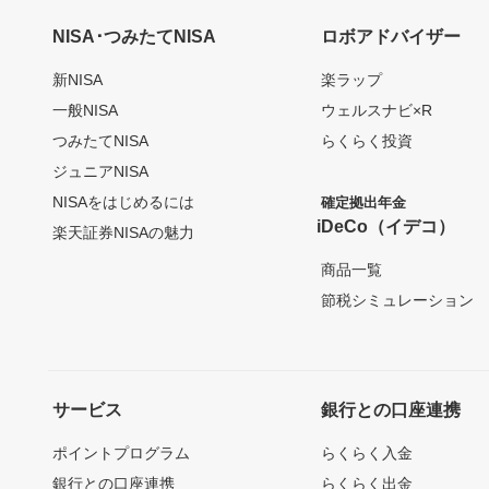
NISA･つみたてNISA
ロボアドバイザー
新NISA
楽ラップ
一般NISA
ウェルスナビ×R
つみたてNISA
らくらく投資
ジュニアNISA
NISAをはじめるには
確定拠出年金
iDeCo（イデコ）
楽天証券NISAの魅力
商品一覧
節税シミュレーション
サービス
銀行との口座連携
ポイントプログラム
らくらく入金
銀行との口座連携
らくらく出金