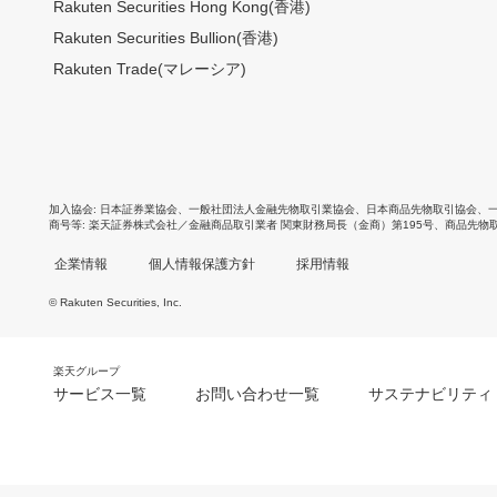
Rakuten Securities Hong Kong(香港)
Rakuten Securities Bullion(香港)
Rakuten Trade(マレーシア)
加入協会
日本証券業協会
、
一般社団法人金融先物取引業協会
、
日本商品先物取引協会
、
商号等
楽天証券株式会社／金融商品取引業者 関東財務局長（金商）第195号、商品先物
企業情報
個人情報保護方針
採用情報
© Rakuten Securities, Inc.
楽天グループ
サービス一覧
お問い合わせ一覧
サステナビリティ