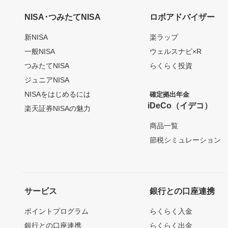
NISA･つみたてNISA
ロボアドバイザー
新NISA
楽ラップ
一般NISA
ウェルスナビ×R
つみたてNISA
らくらく投資
ジュニアNISA
NISAをはじめるには
確定拠出年金
iDeCo（イデコ）
楽天証券NISAの魅力
商品一覧
節税シミュレーション
サービス
銀行との口座連携
ポイントプログラム
らくらく入金
銀行との口座連携
らくらく出金