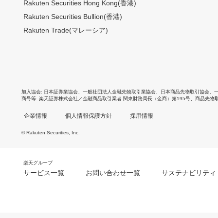
Rakuten Securities Hong Kong(香港)
Rakuten Securities Bullion(香港)
Rakuten Trade(マレーシア)
加入協会
日本証券業協会
、
一般社団法人金融先物取引業協会
、
日本商品先物取引協会
、
商号等
楽天証券株式会社／金融商品取引業者 関東財務局長（金商）第195号、商品先物
企業情報
個人情報保護方針
採用情報
© Rakuten Securities, Inc.
楽天グループ
サービス一覧
お問い合わせ一覧
サステナビリティ