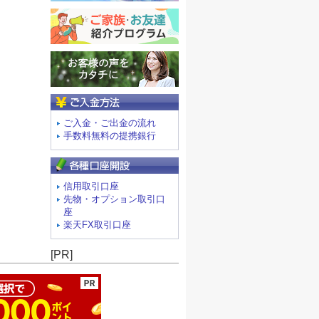
ご入金方法
ご入金・ご出金の流れ
手数料無料の提携銀行
信用取引口座
先物・オプション取引口
座
楽天FX取引口座
ージの先頭へ
[PR]