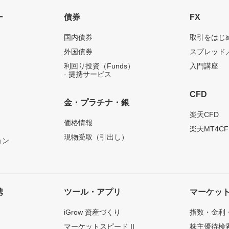
ー
債券
FX
国内債券
取引をはじ
外国債券
スプレッド
利回り投資（Funds）
入門講座
- 提携サービス
CFD
金・プラチナ・銀
）
楽天CFD
価格情報
楽天MT4CF
現物受取（引出し）
ョン
携
ツール・アプリ
マーケッ
iGrow 資産づくり
指数・金利
マーケットスピード II
株主優待検