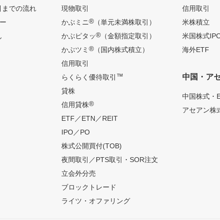
引までの流れ
現物取引
信用取引
®
ー
かぶミニ
（単元未満株取引）
米株積立
®
ん
かぶピタッ
（金額指定取引）
米国株式IP
®
かぶツミ
（国内株式積立）
海外ETF
信用取引
™
中国・ア
らくらく優待取引
貸株
中国株式・E
®
信用貸株
アセアン株式
ETF／ETN／REIT
IPO／PO
株式公開買付(TOB)
夜間取引／PTS取引・SOR注文
立会外分売
ブロックトレード
ライツ・オファリング