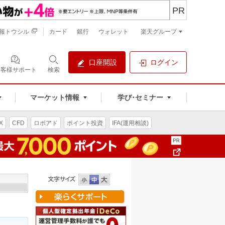
PR
報トウシル
カード
銀行
ウォレット
楽天グループ
口座開設
ログイン
お客様サポート
検索
マーケット情報
学び･セミナー
X
CFD
ロボアド
ポイント投資
IFA(運用相談)