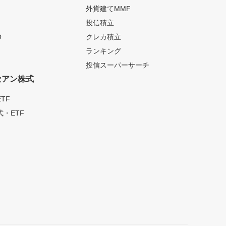
外貨建てMMF
投信積立
O
クレカ積立
ランキング
投信スーパーサーチ
セアン株式
TF
・ETF