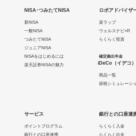
NISA･つみたてNISA
ロボアドバイザ
新NISA
楽ラップ
一般NISA
ウェルスナビ×R
つみたてNISA
らくらく投資
ジュニアNISA
NISAをはじめるには
確定拠出年金
iDeCo（イデコ
楽天証券NISAの魅力
商品一覧
節税シミュレーシ
サービス
銀行との口座連
ポイントプログラム
らくらく入金
銀行との口座連携
らくらく出金