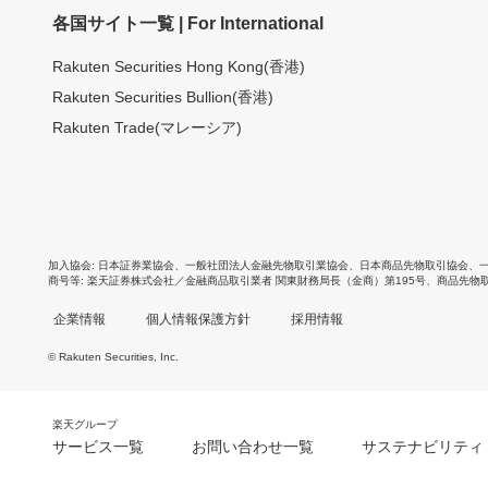
各国サイト一覧 | For International
Rakuten Securities Hong Kong(香港)
Rakuten Securities Bullion(香港)
Rakuten Trade(マレーシア)
加入協会
日本証券業協会
、
一般社団法人金融先物取引業協会
、
日本商品先物取引協会
、
商号等
楽天証券株式会社／金融商品取引業者 関東財務局長（金商）第195号、商品先物
企業情報
個人情報保護方針
採用情報
© Rakuten Securities, Inc.
楽天グループ
サービス一覧
お問い合わせ一覧
サステナビリティ