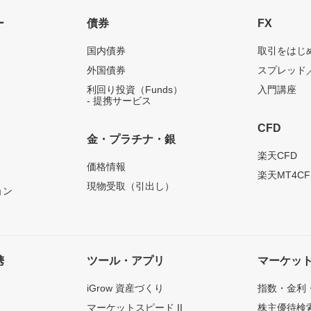
ー
債券
FX
国内債券
取引をはじ
外国債券
スプレッド
利回り投資（Funds）
入門講座
- 提携サービス
CFD
金・プラチナ・銀
）
楽天CFD
価格情報
楽天MT4CF
現物受取（引出し）
ョン
携
ツール・アプリ
マーケッ
iGrow 資産づくり
指数・金利
マーケットスピード II
株主優待検