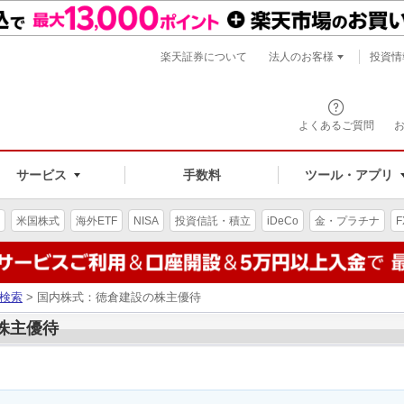
楽天証券について
法人のお客様
投資情
よくあるご質問
サービス
手数料
ツール・アプリ
米国株式
海外ETF
NISA
投資信託・積立
iDeCo
金・プラチナ
F
検索
> 国内株式：徳倉建設の株主優待
の株主優待