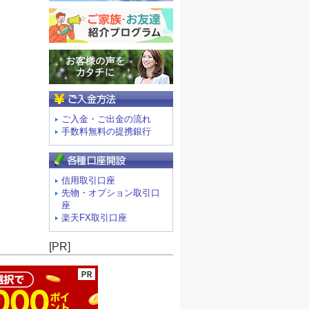
ご入金方法
ご入金・ご出金の流れ
手数料無料の提携銀行
信用取引口座
先物・オプション取引口
座
楽天FX取引口座
ージの先頭へ
[PR]