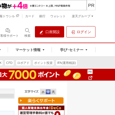
PR
報トウシル
カード
銀行
ウォレット
楽天グループ
口座開設
ログイン
お客様サポート
検索
マーケット情報
学び･セミナー
X
CFD
ロボアド
ポイント投資
IFA(運用相談)