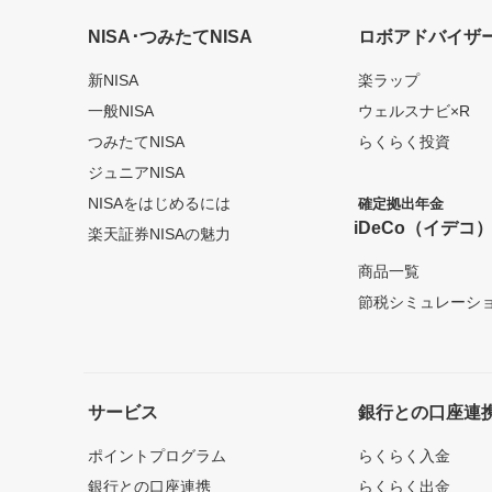
NISA･つみたてNISA
ロボアドバイザ
新NISA
楽ラップ
一般NISA
ウェルスナビ×R
つみたてNISA
らくらく投資
ジュニアNISA
NISAをはじめるには
確定拠出年金
iDeCo（イデコ
楽天証券NISAの魅力
商品一覧
節税シミュレーシ
サービス
銀行との口座連
ポイントプログラム
らくらく入金
銀行との口座連携
らくらく出金