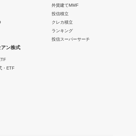
外貨建てMMF
投信積立
O
クレカ積立
ランキング
投信スーパーサーチ
セアン株式
TF
・ETF