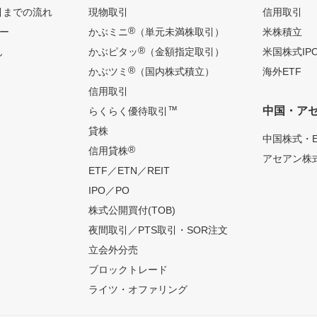
引までの流れ
現物取引
信用取引
®
ー
かぶミニ
（単元未満株取引）
米株積立
®
ん
かぶピタッ
（金額指定取引）
米国株式IP
®
かぶツミ
（国内株式積立）
海外ETF
信用取引
™
中国・ア
らくらく優待取引
貸株
中国株式・E
®
信用貸株
アセアン株式
ETF／ETN／REIT
IPO／PO
株式公開買付(TOB)
夜間取引／PTS取引・SOR注文
立会外分売
ブロックトレード
ライツ・オファリング