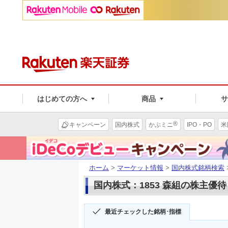
はじめての方へ
商品
®
キャンペーン
国内株式
かぶミニ
IPO・PO
米
ホーム
>
マーケット情報
>
国内株式銘柄検索
国内株式：1853 森組の株主優待
最近チェックした銘柄･指標