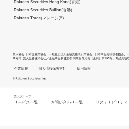
Rakuten Securities Hong Kong(香港)
Rakuten Securities Bullion(香港)
Rakuten Trade(マレーシア)
加入協会
日本証券業協会
、
一般社団法人金融先物取引業協会
、
日本商品先物取引協会
、
商号等
楽天証券株式会社／金融商品取引業者 関東財務局長（金商）第195号、商品先物
企業情報
個人情報保護方針
採用情報
© Rakuten Securities, Inc.
楽天グループ
サービス一覧
お問い合わせ一覧
サステナビリティ