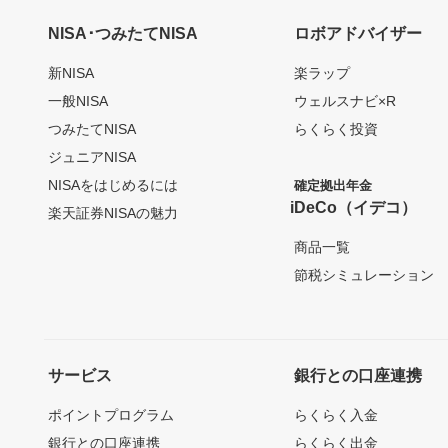
NISA･つみたてNISA
ロボアドバイザー
新NISA
楽ラップ
一般NISA
ウェルスナビ×R
つみたてNISA
らくらく投資
ジュニアNISA
NISAをはじめるには
確定拠出年金
iDeCo（イデコ）
楽天証券NISAの魅力
商品一覧
節税シミュレーション
サービス
銀行との口座連携
ポイントプログラム
らくらく入金
銀行との口座連携
らくらく出金