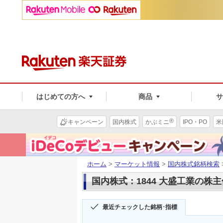
はじめての方へ
商品
®
キャンペーン
国内株式
かぶミニ
IPO・PO
米
ホーム
>
マーケット情報
>
国内株式銘柄検索
国内株式：1844 大盛工業の株
最近チェックした銘柄･指標