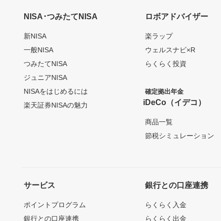
NISA･つみたてNISA
ロボアドバイザー
新NISA
楽ラップ
一般NISA
ウェルスナビ×R
つみたてNISA
らくらく投資
ジュニアNISA
NISAをはじめるには
確定拠出年金
iDeCo（イデコ）
楽天証券NISAの魅力
商品一覧
節税シミュレーション
サービス
銀行との口座連携
ポイントプログラム
らくらく入金
銀行との口座連携
らくらく出金