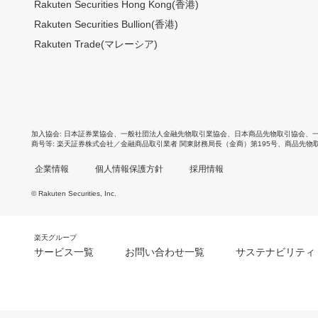
Rakuten Securities Hong Kong(香港)
Rakuten Securities Bullion(香港)
Rakuten Trade(マレーシア)
加入協会
日本証券業協会
、
一般社団法人金融先物取引業協会
、
日本商品先物取引協会
、
商号等
楽天証券株式会社／金融商品取引業者 関東財務局長（金商）第195号、商品先物
企業情報
個人情報保護方針
採用情報
© Rakuten Securities, Inc.
楽天グループ
サービス一覧
お問い合わせ一覧
サステナビリティ