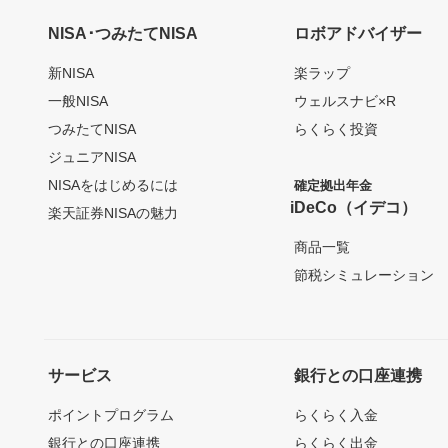
NISA･つみたてNISA
ロボアドバイザー
新NISA
楽ラップ
一般NISA
ウェルスナビ×R
つみたてNISA
らくらく投資
ジュニアNISA
NISAをはじめるには
確定拠出年金
iDeCo（イデコ）
楽天証券NISAの魅力
商品一覧
節税シミュレーション
サービス
銀行との口座連携
ポイントプログラム
らくらく入金
銀行との口座連携
らくらく出金