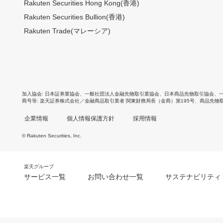
Rakuten Securities Hong Kong(香港)
Rakuten Securities Bullion(香港)
Rakuten Trade(マレーシア)
加入協会
日本証券業協会
、
一般社団法人金融先物取引業協会
、
日本商品先物取引協会
、
商号等
楽天証券株式会社／金融商品取引業者 関東財務局長（金商）第195号、商品先物
企業情報
個人情報保護方針
採用情報
© Rakuten Securities, Inc.
楽天グループ
サービス一覧
お問い合わせ一覧
サステナビリティ