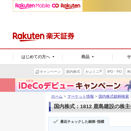
はじめての方へ
商品
®
キャンペーン
国内株式
かぶミニ
IPO・PO
米
ホーム
>
マーケット情報
>
国内株式銘柄検索
国内株式：1812 鹿島建設の株
最近チェックした銘柄･指標